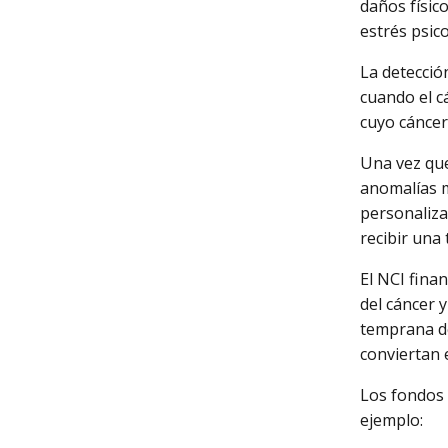
daños físic
estrés psico
La detecció
cuando el c
cuyo cáncer
Una vez que
anomalías m
personaliza
recibir una 
El NCI fina
del cáncer 
temprana de
conviertan
Los fondos 
ejemplo: