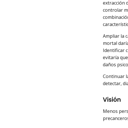
extracción 
controlar m
combinación 
característ
Ampliar la 
mortal darí
Identificar
evitaría qu
daños psico
Continuar l
detectar, di
Visión
Menos perso
precanceros