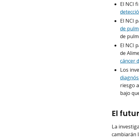
El NCI f
detecci
El NCI p
de pulm
de pulm
El NCI p
de Alim
cáncer d
Los inv
diagnóst
riesgo a
bajo que
El futu
La investig
cambiarán l