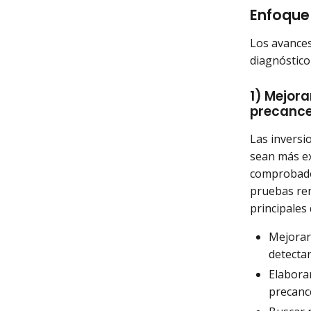
Enfoque
Los avances
diagnóstico
1) Mejor
precanc
Las inversi
sean más ex
comprobados
pruebas ren
principales 
Mejorar 
detecta
Elaborar
precance