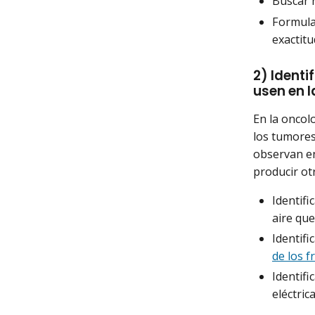
Buscar n
Formular
exactitu
2) Ident
usen en 
En la oncol
los tumores
observan en
producir ot
Identif
aire que
Identifi
de los 
Identifi
eléctric