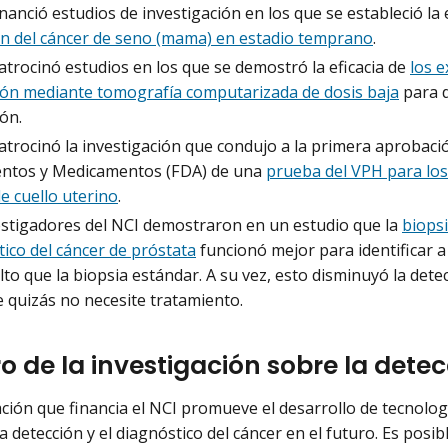
inanció estudios de investigación en los que se estableció la 
ón del cáncer de seno (mama) en estadio temprano
.
atrocinó estudios en los que se demostró la eficacia de
los 
ón mediante tomografía computarizada de dosis baja
para d
ón.
atrocinó la investigación que condujo a la primera aprobaci
entos y Medicamentos (FDA) de una
prueba del VPH para los
e cuello uterino
.
estigadores del NCI demostraron en un estudio que la
biops
ico del cáncer de próstata
funcionó mejor para identificar 
lto que la biopsia estándar. A su vez, esto disminuyó la det
 quizás no necesite tratamiento.
ro de la investigación sobre la dete
ación que financia el NCI promueve el desarrollo de tecnolo
a detección y el diagnóstico del cáncer en el futuro. Es posi