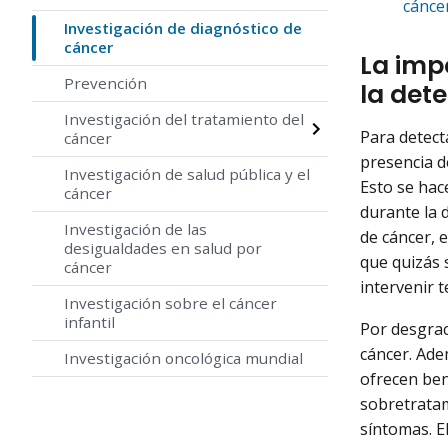
cánce
Investigación de diagnóstico de
cáncer
La imp
Prevención
la dete
Investigación del tratamiento del
Para detecta
cáncer
presencia d
Investigación de salud pública y el
Esto se hac
cáncer
durante la d
Investigación de las
de cáncer, 
desigualdades en salud por
que quizás 
cáncer
intervenir 
Investigación sobre el cáncer
infantil
Por desgrac
cáncer. Ade
Investigación oncológica mundial
ofrecen ben
sobretratam
síntomas. E