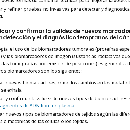
uevas formas de combinar técnicas para mejorar la detección
 y refinar pruebas no invasivas para detectar y diagnostic
d.
ificar y confirmar la validez de nuevos marcad
la detección y el diagnóstico tempranos del cá
ogía, el uso de los biomarcadores tumorales (proteínas espe
) y los biomarcadores de imagen (sustancias radiactivas qu
 las tomografías por emisión de positrones) es generalizado
ros biomarcadores son los siguientes:
icar nuevos biomarcadores, como los cambios en los metaboli
 se exhala.
car y confirmar la validez de nuevos tipos de biomarcadore
fragmentos de ADN libre en plasma
.
car nuevos tipos de biomarcadores de tejidos según las dife
as o mecánicas de las células o los tejidos.