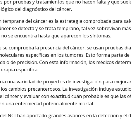
os por pruebas y tratamientos que no hacen falta y que suel
lógico del diagnóstico del cáncer.
n temprana del cáncer es la estrategia comprobada para salv
áncer se detecta y se trata temprano, tal vez sobrevivan má
 no se encuentra hasta que aparecen los síntomas.
 se comprueba la presencia del cáncer, se usan pruebas dia
oleculares específicas en los tumores. Esto forma parte de 
da o de precisión. Con esta información, los médicos determ
terapia específica.
ncia una variedad de proyectos de investigación para mejorar 
y los cambios precancerosos. La investigación incluye estudi
l cáncer y evaluar con exactitud cuán probable es que las c
 en una enfermedad potencialmente mortal.
del NCI han aportado grandes avances en la detección y el d