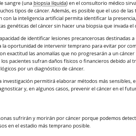
de sangre (una
biopsia líquida
) en el consultorio médico sirv
uchos tipos de cáncer. Además, es posible que el uso de las
con la inteligencia artificial permita identificar la presencia,
icas genéticas del cáncer sin hacer una biopsia que invada el
capacidad de identificar lesiones precancerosas destinadas a
a la oportunidad de intervenir temprano para evitar por com
 con exactitud las anomalías que no progresarán a un cánce
e los pacientes sufran daños físicos o financieros debido al 
lógicos por un diagnóstico de cáncer.
a investigación permitirá elaborar métodos más sensibles, e
agnosticar y, en algunos casos, prevenir el cáncer en el futu
nas sufrirán y morirán por cáncer porque podemos detecta
os en el estadio más temprano posible.