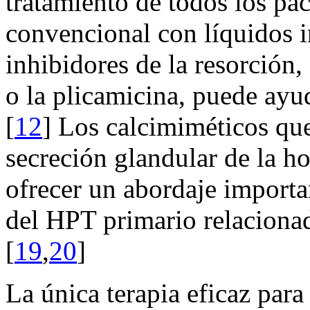
tratamiento de todos los pa
convencional con líquidos i
inhibidores de la resorción,
o la plicamicina, puede ayud
[
12
] Los calcimiméticos qu
secreción glandular de la h
ofrecer un abordaje importa
del HPT primario relacionad
[
19
,
20
]
La única terapia eficaz para