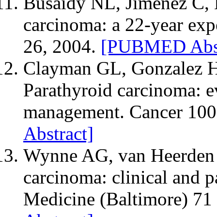
Busaidy NL, Jimenez C, H
carcinoma: a 22-year exp
26, 2004.
[PUBMED Abst
Clayman GL, Gonzalez HE
Parathyroid carcinoma: ev
management. Cancer 100 
Abstract]
Wynne AG, van Heerden J,
carcinoma: clinical and p
Medicine (Baltimore) 71