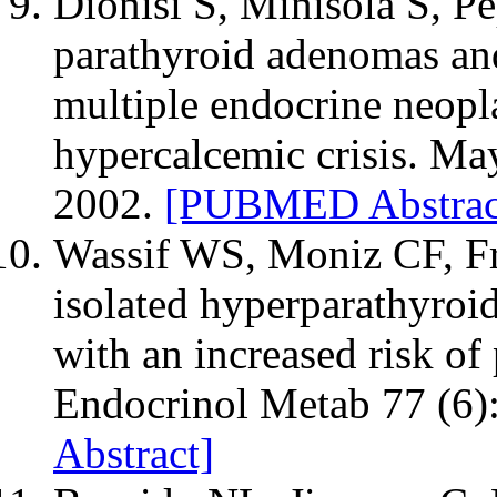
Dionisi S, Minisola S, Pe
parathyroid adenomas and
multiple endocrine neopla
hypercalcemic crisis. Ma
2002.
[PUBMED Abstrac
Wassif WS, Moniz CF, Fri
isolated hyperparathyroid
with an increased risk of 
Endocrinol Metab 77 (6)
Abstract]