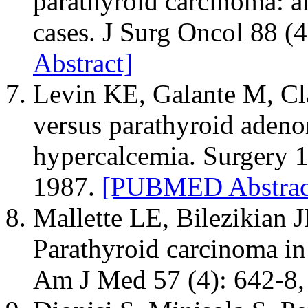
parathyroid carcinoma: an
cases. J Surg Oncol 88 (
Abstract]
Levin KE, Galante M, Cl
versus parathyroid adeno
hypercalcemia. Surgery 1
1987.
[PUBMED Abstrac
Mallette LE, Bilezikian J
Parathyroid carcinoma in
Am J Med 57 (4): 642-8