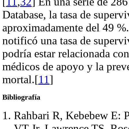
[
11
,
32
] En una serie de 286
Database, la tasa de supervi
aproximadamente del 49 %.
notificó una tasa de superv
podría estar relacionada co
médicos de apoyo y la prev
mortal.[
11
]
Bibliografía
Rahbari R, Kebebew E: P
VT Jr, Lawrence TS, Ros