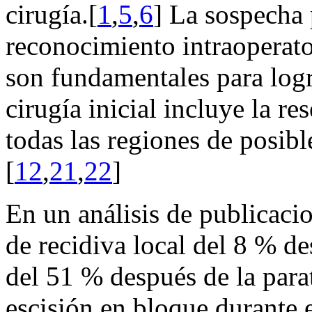
cirugía.[
1
,
5
,
6
] La sospecha 
reconocimiento intraoperato
son fundamentales para logr
cirugía inicial incluye la r
todas las regiones de posib
[
12
,
21
,
22
]
En un análisis de publicacio
de recidiva local del 8 % d
del 51 % después de la para
escisión en bloque durante e