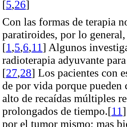
[
5
,
26
]
Con las formas de terapia n
paratiroides, por lo general,
[
1
,
5
,
6
,
11
] Algunos investig
radioterapia adyuvante para 
[
27
,
28
] Los pacientes con e
de por vida porque pueden c
alto de recaídas múltiples r
prolongados de tiempo.[
11
por el tumor mismo; mas bi