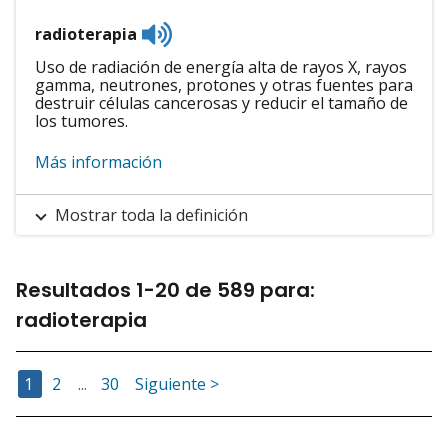
Listen
radioterapia
to
pronunciation
Uso de radiación de energía alta de rayos X, rayos
gamma, neutrones, protones y otras fuentes para
destruir células cancerosas y reducir el tamaño de
los tumores.
Más información
Mostrar toda la definición
Resultados
1
-
20
de
589
para
:
radioterapia
Ir a la Página
Ir a la Página
Ir a la Página
1
2
...
30
Siguiente >