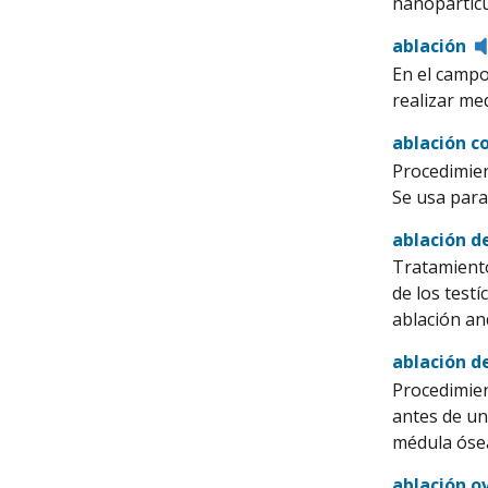
nanopartícul
ablación
En el campo
realizar me
ablación c
Procedimien
Se usa para
ablación d
Tratamiento
de los test
ablación an
ablación d
Procedimien
antes de un 
médula ósea
ablación o