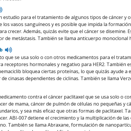
Listen
to
n estudio para el tratamiento de algunos tipos de cáncer y o
pronunciation
de los vasos sanguíneos y es posible que impida la formaci
ara crecer. Además, quizás evite que el cáncer se disemine. 
dor de metástasis. También se llama anticuerpo monoclona
Listen
ib
to
 que se usa solo o con otros medicamentos para el tratami
pronunciation
ra receptores hormonales y negativo para HER2. También est
bemaciclib bloquea ciertas proteínas, lo que quizás ayude a e
r de cinasas dependientes de ciclinas. También se llama Verz
edicamento contra el cáncer paclitaxel que se usa solo o co
ncer de mama, cáncer de pulmón de células no pequeñas y c
undarios, y sea más eficaz que otras formas de paclitaxel. T
cer. ABI-007 detiene el crecimiento y la multiplicación de las
ano. También se llama Abraxane, formulación de nanopartícul