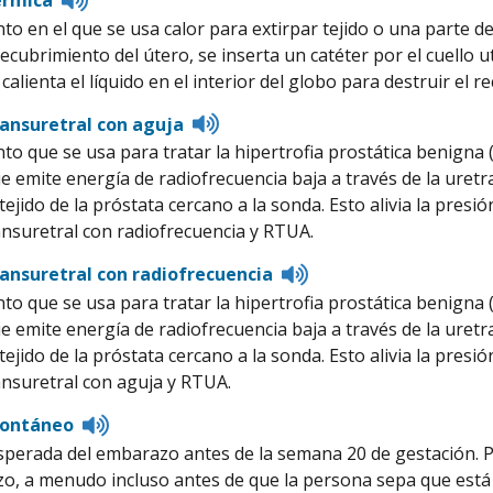
to
to en el que se usa calor para extirpar tejido o una parte de
pronunciation
recubrimiento del útero, se inserta un catéter por el cuello u
 calienta el líquido en el interior del globo para destruir el 
Listen
ransuretral con aguja
to
to que se usa para tratar la hipertrofia prostática benign
pronunciation
 emite energía de radiofrecuencia baja a través de la uretra 
tejido de la próstata cercano a la sonda. Esto alivia la presió
ansuretral con radiofrecuencia y RTUA.
Listen
ransuretral con radiofrecuencia
to
to que se usa para tratar la hipertrofia prostática benign
pronunciation
 emite energía de radiofrecuencia baja a través de la uretra 
tejido de la próstata cercano a la sonda. Esto alivia la presió
ansuretral con aguja y RTUA.
Listen
pontáneo
to
sperada del embarazo antes de la semana 20 de gestación. Po
pronunciation
o, a menudo incluso antes de que la persona sepa que est