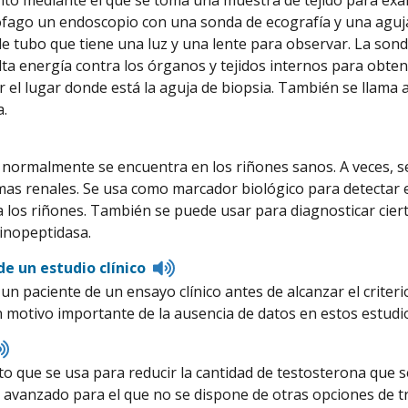
to mediante el que se toma una muestra de tejido para exam
ófago un endoscopio con una sonda de ecografía y una aguj
e tubo que tiene una luz y una lente para observar. La son
lta energía contra los órganos y tejidos internos para obt
r el lugar donde está la aguja de biopsia. También se llama 
.
normalmente se encuentra en los riñones sanos. A veces, s
as renales. Se usa como marcador biológico para detectar 
a los riñones. También se puede usar para diagnosticar ciert
inopeptidasa.
Listen
e un estudio clínico
to
 un paciente de un ensayo clínico antes de alcanzar el criter
pronunciation
un motivo importante de la ausencia de datos en estos estudio
Listen
to
 que se usa para reducir la cantidad de testosterona que s
pronunciation
 avanzado para el que no se dispone de otras opciones de t