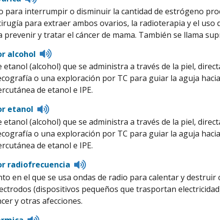
to
 para interrumpir o disminuir la cantidad de estrógeno prod
pronunciation
 cirugía para extraer ambos ovarios, la radioterapia y el uso
a prevenir y tratar el cáncer de mama. También se llama sup
Listen
or alcohol
to
 etanol (alcohol) que se administra a través de la piel, dire
pronunciation
 ecografía o una exploración por TC para guiar la aguja haci
ercutánea de etanol e IPE.
Listen
or etanol
to
 etanol (alcohol) que se administra a través de la piel, dire
pronunciation
 ecografía o una exploración por TC para guiar la aguja haci
ercutánea de etanol e IPE.
Listen
or radiofrecuencia
to
to en el que se usa ondas de radio para calentar y destruir
pronunciation
lectrodos (dispositivos pequeños que trasportan electricidad
ncer y otras afecciones.
Listen
érmica