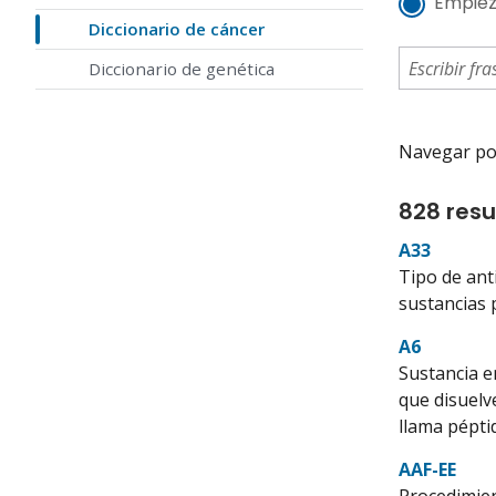
Empiez
Diccionario de cáncer
Diccionario de genética
Navegar por 
828 resu
A33
Tipo de ant
sustancias 
A6
Sustancia e
que disuelv
llama pépti
AAF-EE