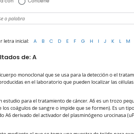
a con
Contiene
letra inicial:
A
B
C
D
E
F
G
H
I
J
K
L
M
ltados de: A
icuerpo monoclonal que se usa para la detección o el trata
producidas en el laboratorio que pueden localizar las células 
n estudio para el tratamiento de cáncer. A6 es un trozo pe
e los coágulos de sangre o impide que se formen). Es un tip
do A6 derivado del activador del plasminógeno urocinasa (uP