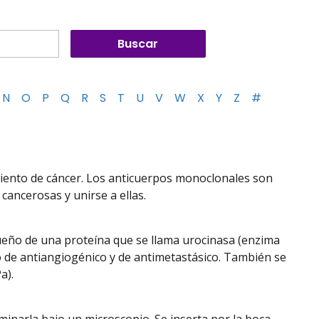
N
O
P
Q
R
S
T
U
V
W
X
Y
Z
#
miento de cáncer. Los anticuerpos monoclonales son
cancerosas y unirse a ellas.
queño de una proteína que se llama urocinasa (enzima
o de antiangiogénico y de antimetastásico. También se
a).