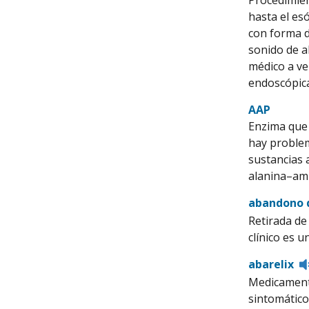
Procedimien
hasta el es
con forma d
sonido de a
médico a ve
endoscópica
AAP
Enzima que 
hay problem
sustancias 
alanina–am
abandono d
Retirada de
clínico es 
abarelix
Medicamento
sintomático