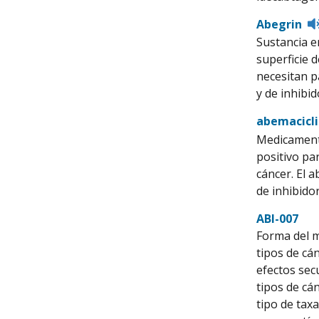
Abegrin
Sustancia e
superficie 
necesitan p
y de inhibi
abemacicl
Medicamento
positivo pa
cáncer. El a
de inhibido
ABI-007
Forma del m
tipos de cá
efectos sec
tipos de cán
tipo de tax