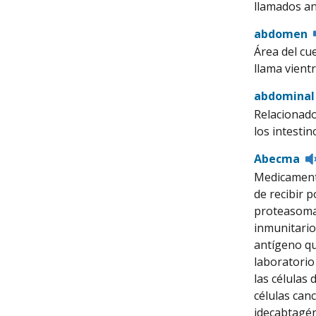
llamados an
abdomen
Área del cu
llama vientr
abdominal
Relacionado
los intestin
Abecma
Medicamento
de recibir 
proteasoma 
inmunitario)
antígeno qu
laboratorio
las células
células can
idecabtagén 