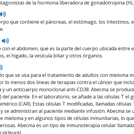
tagonistas de la hormona liberadora de gonadotropina (HLG
Listen
to
erpo que contiene el páncreas, el estómago, los intestinos, e
pronunciation
e.
Listen
to
 con el abdomen, que es la parte del cuerpo ubicada entre el
pronunciation
os, el hígado, la vesícula biliar y otros órganos.
Listen
to
 que se usa para el tratamiento de adultos con mieloma múl
pronunciation
por lo menos dos líneas de terapias contra el cáncer que in
y un anticuerpo monoclonal anti-CD38. Abecma se produce a p
 del paciente. En el laboratorio, se añade a las células T el
imérico (CAR). Estas células T modificadas, llamadas célula
 y se administran al paciente mediante infusión. Abecma se
 de mieloma y en algunos tipos de células inmunitarias, lo qu
cerosas. Abecma es un tipo de inmunoterapia celular llamada
vicleucel.