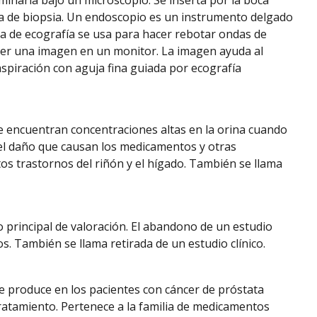
inarla bajo un microscopio. Se inserta por la boca
a de biopsia. Un endoscopio es un instrumento delgado
da de ecografía se usa para hacer rebotar ondas de
ener una imagen en un monitor. La imagen ayuda al
aspiración con aguja fina guiada por ecografía
e encuentran concentraciones altas en la orina cuando
el daño que causan los medicamentos y otras
os trastornos del riñón y el hígado. También se llama
io principal de valoración. El abandono de un estudio
s. También se llama retirada de un estudio clínico.
e produce en los pacientes con cáncer de próstata
ratamiento. Pertenece a la familia de medicamentos