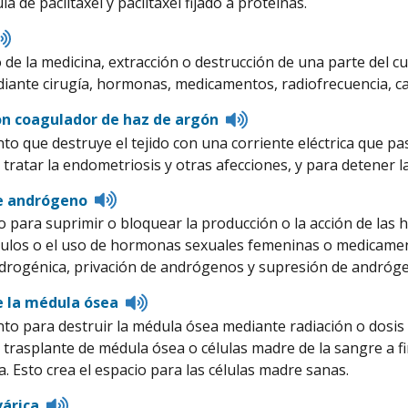
a de paclitaxel y paclitaxel fijado a proteínas.
Listen
to
 de la medicina, extracción o destrucción de una parte del cu
pronunciation
diante cirugía, hormonas, medicamentos, radiofrecuencia, c
Listen
on coagulador de haz de argón
to
to que destruye el tejido con una corriente eléctrica que pas
pronunciation
 tratar la endometriosis y otras afecciones, y para detener l
Listen
e andrógeno
to
 para suprimir o bloquear la producción o la acción de las 
pronunciation
ículos o el uso de hormonas sexuales femeninas o medicam
drogénica, privación de andrógenos y supresión de andróg
Listen
e la médula ósea
to
to para destruir la médula ósea mediante radiación o dosis 
pronunciation
trasplante de médula ósea o células madre de la sangre a fin 
. Esto crea el espacio para las células madre sanas.
Listen
várica