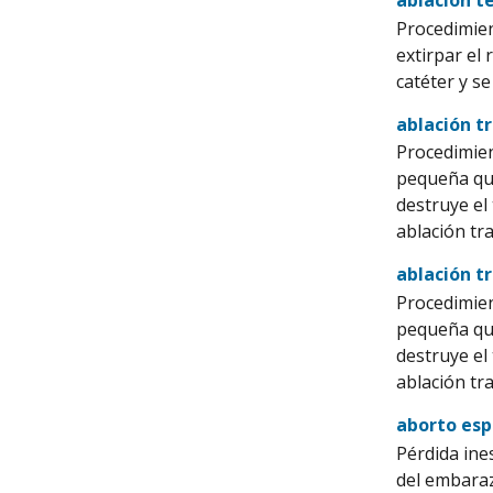
Procedimien
extirpar el 
catéter y se
ablación t
Procedimien
pequeña que
destruye el 
ablación tr
ablación t
Procedimien
pequeña que
destruye el 
ablación tr
aborto es
Pérdida ine
del embaraz