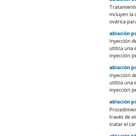
Tratamiento
incluyen la
ovárica par
ablación p
Inyección de
utiliza una
inyección p
ablación p
Inyección de
utiliza una
inyección p
ablación p
Procedimien
través de e
tratar el cá
ablación t