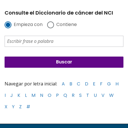
Consulte el Diccionario de cáncer del NCI
Empieza con
Contiene
Navegar por letra inicial:
A
B
C
D
E
F
G
H
I
J
K
L
M
N
O
P
Q
R
S
T
U
V
W
X
Y
Z
#