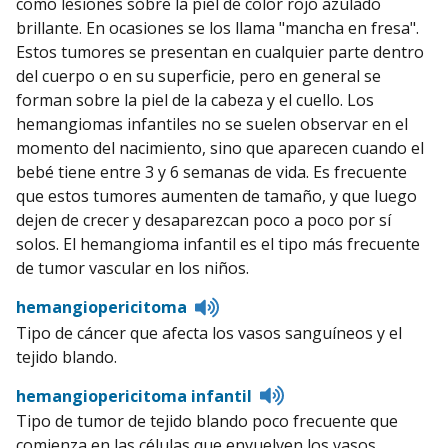
como lesiones sobre la piel de color rojo azulado
brillante. En ocasiones se los llama "mancha en fresa".
Estos tumores se presentan en cualquier parte dentro
del cuerpo o en su superficie, pero en general se
forman sobre la piel de la cabeza y el cuello. Los
hemangiomas infantiles no se suelen observar en el
momento del nacimiento, sino que aparecen cuando el
bebé tiene entre 3 y 6 semanas de vida. Es frecuente
que estos tumores aumenten de tamaño, y que luego
dejen de crecer y desaparezcan poco a poco por sí
solos. El hemangioma infantil es el tipo más frecuente
de tumor vascular en los niños.
Listen
hemangiopericitoma
to
Tipo de cáncer que afecta los vasos sanguíneos y el
pronunciation
tejido blando.
Listen
hemangiopericitoma infantil
to
Tipo de tumor de tejido blando poco frecuente que
pronunciation
comienza en las células que envuelven los vasos