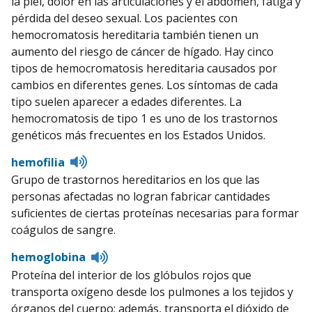
la piel, dolor en las articulaciones y el abdomen, fatiga y
pérdida del deseo sexual. Los pacientes con
hemocromatosis hereditaria también tienen un
aumento del riesgo de cáncer de hígado. Hay cinco
tipos de hemocromatosis hereditaria causados por
cambios en diferentes genes. Los síntomas de cada
tipo suelen aparecer a edades diferentes. La
hemocromatosis de tipo 1 es uno de los trastornos
genéticos más frecuentes en los Estados Unidos.
Listen
hemofilia
to
Grupo de trastornos hereditarios en los que las
pronunciation
personas afectadas no logran fabricar cantidades
suficientes de ciertas proteínas necesarias para formar
coágulos de sangre.
Listen
hemoglobina
to
Proteína del interior de los glóbulos rojos que
pronunciation
transporta oxígeno desde los pulmones a los tejidos y
órganos del cuerpo; además, transporta el dióxido de