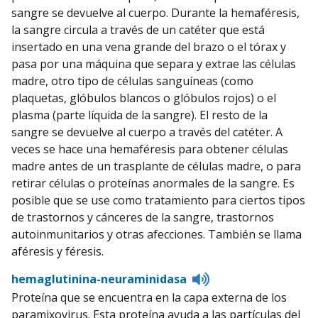
sangre se devuelve al cuerpo. Durante la hemaféresis,
la sangre circula a través de un catéter que está
insertado en una vena grande del brazo o el tórax y
pasa por una máquina que separa y extrae las células
madre, otro tipo de células sanguíneas (como
plaquetas, glóbulos blancos o glóbulos rojos) o el
plasma (parte líquida de la sangre). El resto de la
sangre se devuelve al cuerpo a través del catéter. A
veces se hace una hemaféresis para obtener células
madre antes de un trasplante de células madre, o para
retirar células o proteínas anormales de la sangre. Es
posible que se use como tratamiento para ciertos tipos
de trastornos y cánceres de la sangre, trastornos
autoinmunitarios y otras afecciones. También se llama
aféresis y féresis.
Listen
hemaglutinina-neuraminidasa
to
Proteína que se encuentra en la capa externa de los
pronunciation
paramixovirus. Esta proteína ayuda a las partículas del