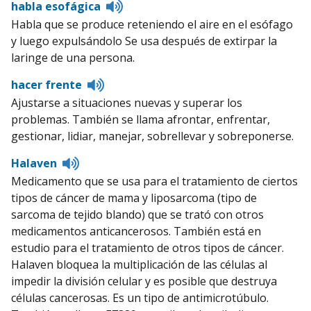
Listen
habla esofágica
to
Habla que se produce reteniendo el aire en el esófago
pronunciation
y luego expulsándolo Se usa después de extirpar la
laringe de una persona.
Listen
hacer frente
to
Ajustarse a situaciones nuevas y superar los
pronunciation
problemas. También se llama afrontar, enfrentar,
gestionar, lidiar, manejar, sobrellevar y sobreponerse.
Listen
Halaven
to
Medicamento que se usa para el tratamiento de ciertos
pronunciation
tipos de cáncer de mama y liposarcoma (tipo de
sarcoma de tejido blando) que se trató con otros
medicamentos anticancerosos. También está en
estudio para el tratamiento de otros tipos de cáncer.
Halaven bloquea la multiplicación de las células al
impedir la división celular y es posible que destruya
células cancerosas. Es un tipo de antimicrotúbulo.