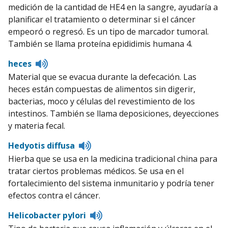
medición de la cantidad de HE4 en la sangre, ayudaría a
planificar el tratamiento o determinar si el cáncer
empeoró o regresó. Es un tipo de marcador tumoral.
También se llama proteína epididimis humana 4.
Listen
heces
to
Material que se evacua durante la defecación. Las
pronunciation
heces están compuestas de alimentos sin digerir,
bacterias, moco y células del revestimiento de los
intestinos. También se llama deposiciones, deyecciones
y materia fecal.
Listen
Hedyotis diffusa
to
Hierba que se usa en la medicina tradicional china para
pronunciation
tratar ciertos problemas médicos. Se usa en el
fortalecimiento del sistema inmunitario y podría tener
efectos contra el cáncer.
Listen
Helicobacter pylori
to