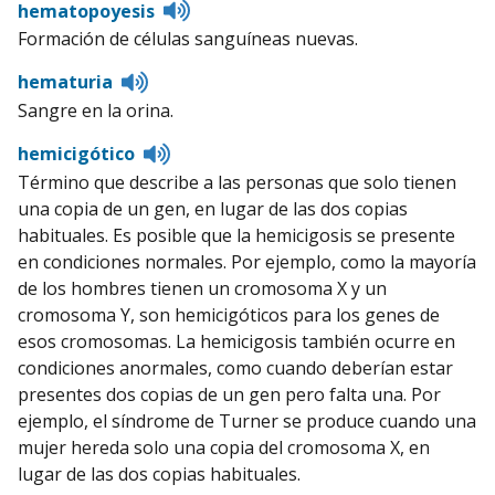
Listen
hematopoyesis
to
Formación de células sanguíneas nuevas.
pronunciation
Listen
hematuria
to
Sangre en la orina.
pronunciation
Listen
hemicigótico
to
Término que describe a las personas que solo tienen
pronunciation
una copia de un gen, en lugar de las dos copias
habituales. Es posible que la hemicigosis se presente
en condiciones normales. Por ejemplo, como la mayoría
de los hombres tienen un cromosoma X y un
cromosoma Y, son hemicigóticos para los genes de
esos cromosomas. La hemicigosis también ocurre en
condiciones anormales, como cuando deberían estar
presentes dos copias de un gen pero falta una. Por
ejemplo, el síndrome de Turner se produce cuando una
mujer hereda solo una copia del cromosoma X, en
lugar de las dos copias habituales.