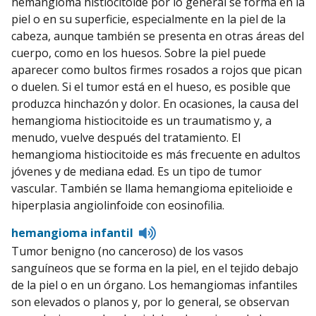
hemangioma histiocitoide por lo general se forma en la
piel o en su superficie, especialmente en la piel de la
cabeza, aunque también se presenta en otras áreas del
cuerpo, como en los huesos. Sobre la piel puede
aparecer como bultos firmes rosados a rojos que pican
o duelen. Si el tumor está en el hueso, es posible que
produzca hinchazón y dolor. En ocasiones, la causa del
hemangioma histiocitoide es un traumatismo y, a
menudo, vuelve después del tratamiento. El
hemangioma histiocitoide es más frecuente en adultos
jóvenes y de mediana edad. Es un tipo de tumor
vascular. También se llama hemangioma epitelioide e
hiperplasia angiolinfoide con eosinofilia.
Listen
hemangioma infantil
to
Tumor benigno (no canceroso) de los vasos
pronunciation
sanguíneos que se forma en la piel, en el tejido debajo
de la piel o en un órgano. Los hemangiomas infantiles
son elevados o planos y, por lo general, se observan