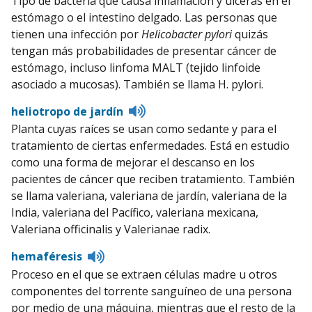
Tipo de bacteria que causa inflamación y úlceras en el
pronunciation
estómago o el intestino delgado. Las personas que
tienen una infección por
Helicobacter pylori
quizás
tengan más probabilidades de presentar cáncer de
estómago, incluso linfoma MALT (tejido linfoide
asociado a mucosas). También se llama H. pylori.
Listen
heliotropo de jardín
to
Planta cuyas raíces se usan como sedante y para el
pronunciation
tratamiento de ciertas enfermedades. Está en estudio
como una forma de mejorar el descanso en los
pacientes de cáncer que reciben tratamiento. También
se llama valeriana, valeriana de jardín, valeriana de la
India, valeriana del Pacífico, valeriana mexicana,
Valeriana officinalis y Valerianae radix.
Listen
hemaféresis
to
Proceso en el que se extraen células madre u otros
pronunciation
componentes del torrente sanguíneo de una persona
por medio de una máquina, mientras que el resto de la