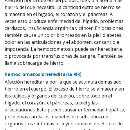
Afección por la que el cuerpo absorbe y almacena más
pronunciation
hierro del que necesita. La cantidad extra de hierro se
almacena en el hígado, el corazón y el páncreas. A
veces esto produce enfermedad del hígado, problemas
cardíacos, insuficiencia orgánica y cáncer. En ocasiones,
también causa un color bronceado en la piel; diabetes,
dolor en las articulaciones y el abdomen, cansancio e
impotencia. La hemocromatosis puede ser hereditaria
o provocada por transfusiones de sangre. También se
llama sobrecarga de hierro.
Listen
hemocromatosis hereditaria
to
Afección hereditaria por la que se acumula demasiado
pronunciation
hierro en el cuerpo. El exceso de hierro se almacena en
los tejidos y órganos del cuerpo, sobre todo en el
hígado, el corazón, el páncreas, la piel y las
articulaciones. Esto puede causar enfermedad hepática,
problemas cardíacos, diabetes e insuficiencia de
órganos. Los síntomas incluyen cambios en el color de