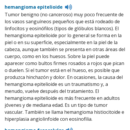
Listen
hemangioma epitelioide
to
Tumor benigno (no canceroso) muy poco frecuente de
pronunciation
los vasos sanguíneos pequeños que está rodeado de
linfocitos y eosinófilos (tipos de glóbulos blancos). El
hemangioma epitelioide por lo general se forma en la
piel o en su superficie, especialmente en la piel de la
cabeza, aunque también se presenta en otras áreas del
cuerpo, como en los huesos. Sobre la piel puede
aparecer como bultos firmes rosados a rojos que pican
o duelen. Si el tumor está en el hueso, es posible que
produzca hinchazón y dolor. En ocasiones, la causa del
hemangioma epitelioide es un traumatismo y, a
menudo, vuelve después del tratamiento. El
hemangioma epitelioide es más frecuente en adultos
jóvenes y de mediana edad. Es un tipo de tumor
vascular. También se llama hemangioma histiocitoide e
hiperplasia angiolinfoide con eosinofilia.
Listen