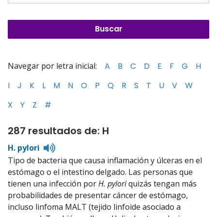
Navegar por letra inicial:
A
B
C
D
E
F
G
H
I
J
K
L
M
N
O
P
Q
R
S
T
U
V
W
X
Y
Z
#
287 resultados de: H
Listen
H. pylori
to
Tipo de bacteria que causa inflamación y úlceras en el
pronunciation
estómago o el intestino delgado. Las personas que
tienen una infección por
H. pylori
quizás tengan más
probabilidades de presentar cáncer de estómago,
incluso linfoma MALT (tejido linfoide asociado a