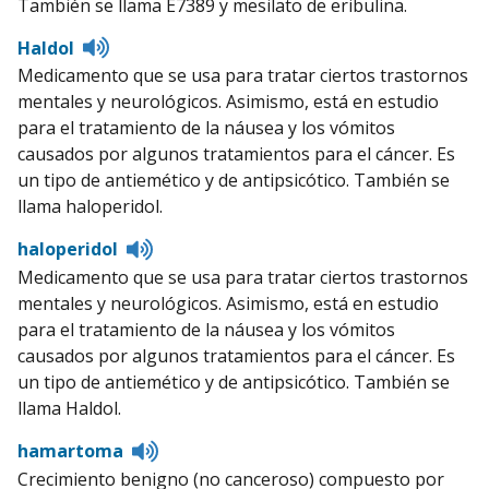
También se llama E7389 y mesilato de eribulina.
Listen
Haldol
to
Medicamento que se usa para tratar ciertos trastornos
pronunciation
mentales y neurológicos. Asimismo, está en estudio
para el tratamiento de la náusea y los vómitos
causados por algunos tratamientos para el cáncer. Es
un tipo de antiemético y de antipsicótico. También se
llama haloperidol.
Listen
haloperidol
to
Medicamento que se usa para tratar ciertos trastornos
pronunciation
mentales y neurológicos. Asimismo, está en estudio
para el tratamiento de la náusea y los vómitos
causados por algunos tratamientos para el cáncer. Es
un tipo de antiemético y de antipsicótico. También se
llama Haldol.
Listen
hamartoma
to
Crecimiento benigno (no canceroso) compuesto por
pronunciation