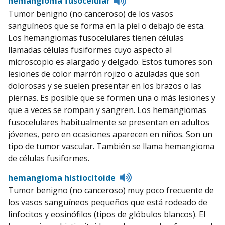
hemangioma fusocelular
to
Tumor benigno (no canceroso) de los vasos
pronunciation
sanguíneos que se forma en la piel o debajo de esta.
Los hemangiomas fusocelulares tienen células
llamadas células fusiformes cuyo aspecto al
microscopio es alargado y delgado. Estos tumores son
lesiones de color marrón rojizo o azuladas que son
dolorosas y se suelen presentar en los brazos o las
piernas. Es posible que se formen una o más lesiones y
que a veces se rompan y sangren. Los hemangiomas
fusocelulares habitualmente se presentan en adultos
jóvenes, pero en ocasiones aparecen en niños. Son un
tipo de tumor vascular. También se llama hemangioma
de células fusiformes.
Listen
hemangioma histiocitoide
to
Tumor benigno (no canceroso) muy poco frecuente de
pronunciation
los vasos sanguíneos pequeños que está rodeado de
linfocitos y eosinófilos (tipos de glóbulos blancos). El