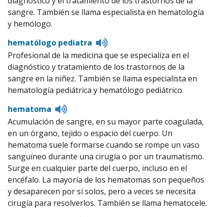
diagnóstico y el tratamiento de los trastornos de la
sangre. También se llama especialista en hematología
y hemólogo.
Listen
hematólogo pediatra
to
Profesional de la medicina que se especializa en el
pronunciation
diagnóstico y tratamiento de los trastornos de la
sangre en la niñez. También se llama especialista en
hematología pediátrica y hematólogo pediátrico.
Listen
hematoma
to
Acumulación de sangre, en su mayor parte coagulada,
pronunciation
en un órgano, tejido o espacio del cuerpo. Un
hematoma suele formarse cuando se rompe un vaso
sanguíneo durante una cirugía o por un traumatismo.
Surge en cualquier parte del cuerpo, incluso en el
encéfalo. La mayoría de los hematomas son pequeños
y desaparecen por sí solos, pero a veces se necesita
cirugía para resolverlos. También se llama hematocele.