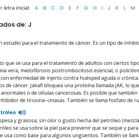
letra inicial:
A
B
C
D
E
F
G
H
I
J
K
L
M
tados de: J
n estudio para el tratamiento de cáncer. Es un tipo de inhib
isten
o
 que se usa para el tratamiento de adultos con ciertos tipos
ronunciation
mia vera, mielofibrosis postrombocitosis esencial, o policit
con enfermedad de injerto contra huésped aguda o crónica.
s de cáncer. Jakafi bloquea una proteína llamada JAK, lo que 
anormales o de células cancerosas. Es posible que también r
nhibidor de tirosina–cinasas. También se llama fosfato de rux
Listen
etróleo
to
spesa y grasosa, sin olor o gusto hecha del petróleo (mezcla 
pronunciation
tróleo se usa sobre la piel para prevenir que se seque y par
e usa como base para algunos ungüentos. También se llama