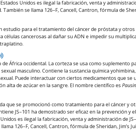
 Estados Unidos es ilegal la fabricación, venta y administrac
 También se llama 126–F, Cancell, Cantron, fórmula de Sheri
n estudio para el tratamiento del cáncer de próstata y otros 
a células cancerosas al dañar su ADN e impedir su multiplica
traplatino.
Listen
to
o de África occidental. La corteza se usa como suplemento p
pronunciation
exual masculino. Contiene la sustancia química yohimbina, 
sexual. Puede interactuar con ciertos medicamentos que se usa
ón alta de azúcar en la sangre. El nombre científico es
Pausin
ida que se promocionó como tratamiento para el cáncer y o
ntiene JS–101 ha demostrado ser eficaz en la prevención y e
 Unidos es ilegal la fabricación, venta y administración de 
llama 126–F, Cancell, Cantron, fórmula de Sheridan, Jim’s Jui