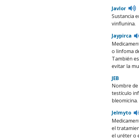
L
Javlor
t
Sustancia e
p
vinflunina.
Jaypirca
Medicamento
o linfoma d
También est
evitar la mu
JEB
Nombre de u
testículo i
bleomicina.
Jelmyto
Medicamento
el tratamie
el uréter o 