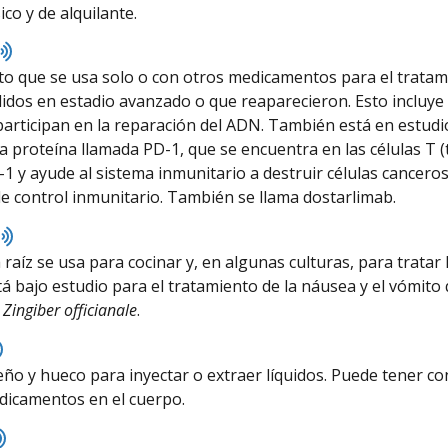
co y de alquilante.
Listen
to
 que se usa solo o con otros medicamentos para el tratami
pronunciation
idos en estadio avanzado o que reaparecieron. Esto incluye
articipan en la reparación del ADN. También está en estudio
a proteína llamada PD-1, que se encuentra en las células T (t
1 y ayude al sistema inmunitario a destruir células canceros
e control inmunitario. También se llama dostarlimab.
Listen
to
raíz se usa para cocinar y, en algunas culturas, para tratar 
pronunciation
tá bajo estudio para el tratamiento de la náusea y el vómito
s
Zingiber officianale
.
Listen
to
o y hueco para inyectar o extraer líquidos. Puede tener co
pronunciation
dicamentos en el cuerpo.
Listen