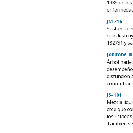
1989 en los
enfermedad.
JM 216
Sustancia e
que destruy
182751 y sa
johimbe
Árbol nativ
desempeño s
disfunción 
concentraci
JS–101
Mezcla líqu
cree que co
los Estados
También se 