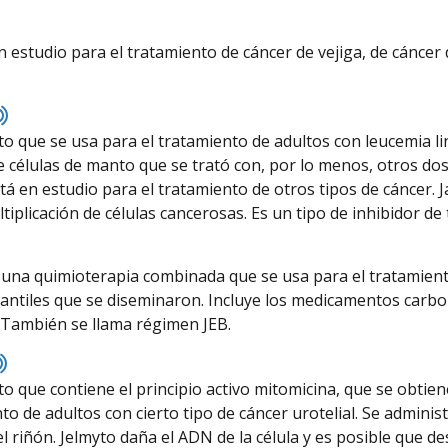
isten
o
n estudio para el tratamiento de cáncer de vejiga, de cáncer
ronunciation
Listen
to
 que se usa para el tratamiento de adultos con leucemia linf
pronunciation
e células de manto que se trató con, por lo menos, otros dos 
á en estudio para el tratamiento de otros tipos de cáncer. J
ltiplicación de células cancerosas. Es un tipo de inhibidor d
na quimioterapia combinada que se usa para el tratamiento 
nfantiles que se diseminaron. Incluye los medicamentos carbo
 También se llama régimen JEB.
Listen
to
 que contiene el principio activo mitomicina, que se obtien
pronunciation
nto de adultos con cierto tipo de cáncer urotelial. Se admin
el riñón. Jelmyto daña el ADN de la célula y es posible que de