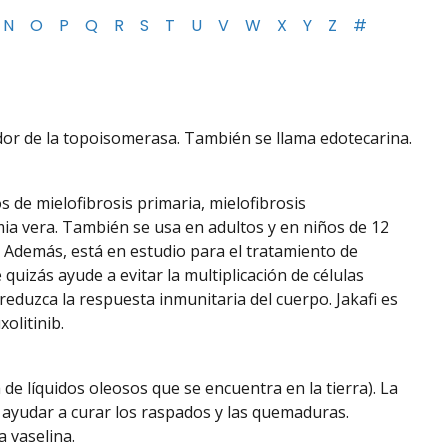
N
O
P
Q
R
S
T
U
V
W
X
Y
Z
#
idor de la topoisomerasa. También se llama edotecarina.
 de mielofibrosis primaria, mielofibrosis
emia vera. También se usa en adultos y en niños de 12
 Además, está en estudio para el tratamiento de
quizás ayude a evitar la multiplicación de células
eduzca la respuesta inmunitaria del cuerpo. Jakafi es
olitinib.
de líquidos oleosos que se encuentra en la tierra). La
a ayudar a curar los raspados y las quemaduras.
 vaselina.