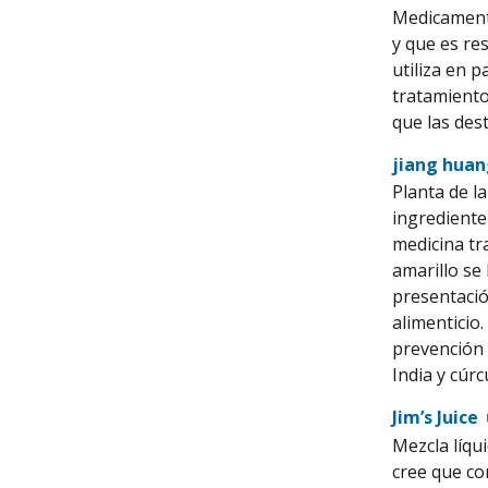
Medicamento
y que es re
utiliza en 
tratamiento 
que las des
jiang hua
Planta de la
ingrediente
medicina tr
amarillo se
presentació
alimenticio.
prevención 
India y cúr
Jim’s Juice
Mezcla líqu
cree que co