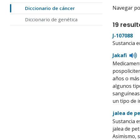
Navegar por 
Diccionario de cáncer
Diccionario de genética
19 resul
J-107088
Sustancia e
L
Jakafi
t
Medicamento
p
pospolicite
años o más 
algunos tipo
sanguíneas 
un tipo de i
jalea de p
Sustancia e
jalea de pe
Asimismo, s