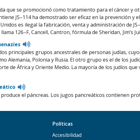
ida que se promocionó como tratamiento para el cáncer y o
ntiene JS–114 ha demostrado ser eficaz en la prevención y e
 Unidos es ilegal la fabricación, venta y administración de 
llama 126–F, Cancell, Cantron, fórmula de Sheridan, Jim’s Jui
Listen
uenazíes
to
dos principales grupos ancestrales de personas judías, cuyo
pronunciation
omo Alemania, Polonia y Rusia. El otro grupo es el de los jud
orte de África y Oriente Medio. La mayoría de los judíos que
Listen
eático
to
 produce el páncreas. Los jugos pancreáticos contienen pro
pronunciation
Políticas
Accesibilidad