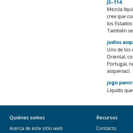
JS–114
Mezcla líqu
cree que co
los Estados
También se 
judíos asq
Uno de los 
Oriental, c
Portugal, n
asquenazí.
jugo pancr
Líquido que
Quiénes somos
Recursos
Acerca de este sitio web
Contacto