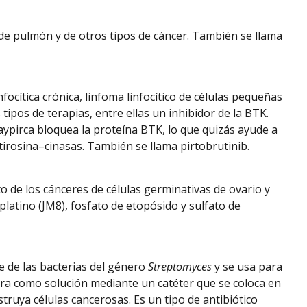
 de pulmón y de otros tipos de cáncer. También se llama
ocítica crónica, linfoma linfocítico de células pequeñas
tipos de terapias, entre ellas un inhibidor de la BTK.
aypirca bloquea la proteína BTK, lo que quizás ayude a
e tirosina–cinasas. También se llama pirtobrutinib.
de los cánceres de células germinativas de ovario y
platino (JM8), fosfato de etopósido y sulfato de
e de las bacterias del género
Streptomyces
y se usa para
istra como solución mediante un catéter que se coloca en
struya células cancerosas. Es un tipo de antibiótico