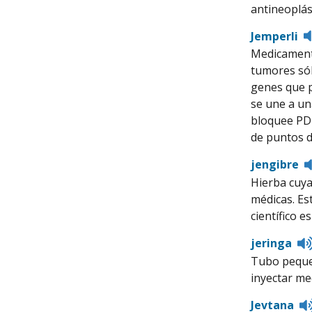
antineoplási
Jemperli
Medicamento
tumores sól
genes que p
se une a un
bloquee PD-
de puntos d
jengibre
Hierba cuya 
médicas. Es
científico e
jeringa
Tubo pequeñ
inyectar me
Jevtana