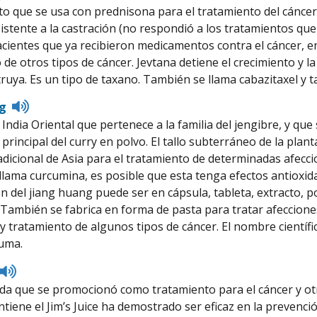
to
 que se usa con prednisona para el tratamiento del cáncer 
pronunciation
sistente a la castración (no respondió a los tratamientos qu
pacientes que ya recibieron medicamentos contra el cáncer, en
de otros tipos de cáncer. Jevtana detiene el crecimiento y la
truya. Es un tipo de taxano. También se llama cabazitaxel y 
Listen
ng
to
 India Oriental que pertenece a la familia del jengibre, y qu
pronunciation
 principal del curry en polvo. El tallo subterráneo de la pla
adicional de Asia para el tratamiento de determinadas afecci
 llama curcumina, es posible que esta tenga efectos antioxid
n del jiang huang puede ser en cápsula, tableta, extracto,
 También se fabrica en forma de pasta para tratar afecciones 
y tratamiento de algunos tipos de cáncer. El nombre científi
cuma.
Listen
to
ida que se promocionó como tratamiento para el cáncer y o
pronunciation
ntiene el Jim’s Juice ha demostrado ser eficaz en la prevenci