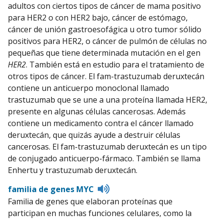
adultos con ciertos tipos de cáncer de mama positivo
para HER2 o con HER2 bajo, cáncer de estómago,
cáncer de unión gastroesofágica u otro tumor sólido
positivos para HER2, o cáncer de pulmón de células no
pequeñas que tiene determinada mutación en el gen
HER2
. También está en estudio para el tratamiento de
otros tipos de cáncer. El fam-trastuzumab deruxtecán
contiene un anticuerpo monoclonal llamado
trastuzumab que se une a una proteína llamada HER2,
presente en algunas células cancerosas. Además
contiene un medicamento contra el cáncer llamado
deruxtecán, que quizás ayude a destruir células
cancerosas. El fam-trastuzumab deruxtecán es un tipo
de conjugado anticuerpo-fármaco. También se llama
Enhertu y trastuzumab deruxtecán.
Listen
familia de genes MYC
to
Familia de genes que elaboran proteínas que
pronunciation
participan en muchas funciones celulares, como la