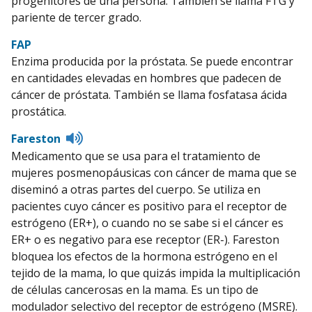
progenitores de una persona. También se llama FTG y
pariente de tercer grado.
FAP
Enzima producida por la próstata. Se puede encontrar
en cantidades elevadas en hombres que padecen de
cáncer de próstata. También se llama fosfatasa ácida
prostática.
Listen
Fareston
to
Medicamento que se usa para el tratamiento de
pronunciation
mujeres posmenopáusicas con cáncer de mama que se
diseminó a otras partes del cuerpo. Se utiliza en
pacientes cuyo cáncer es positivo para el receptor de
estrógeno (ER+), o cuando no se sabe si el cáncer es
ER+ o es negativo para ese receptor (ER-). Fareston
bloquea los efectos de la hormona estrógeno en el
tejido de la mama, lo que quizás impida la multiplicación
de células cancerosas en la mama. Es un tipo de
modulador selectivo del receptor de estrógeno (MSRE).