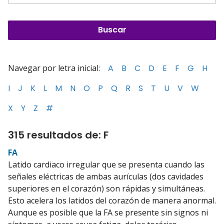
Navegar por letra inicial:
A
B
C
D
E
F
G
H
I
J
K
L
M
N
O
P
Q
R
S
T
U
V
W
X
Y
Z
#
315 resultados de: F
FA
Latido cardiaco irregular que se presenta cuando las
señales eléctricas de ambas aurículas (dos cavidades
superiores en el corazón) son rápidas y simultáneas.
Esto acelera los latidos del corazón de manera anormal.
Aunque es posible que la FA se presente sin signos ni