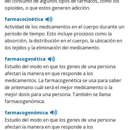
del consumo de algunos tipos de fármacos, como los
opioides, o que estos generen adicción.
Listen
farmacocinética
to
Actividad de los medicamentos en el cuerpo durante un
pronunciation
período de tiempo. Esto incluye procesos como la
absorción, la distribución en el cuerpo, la ubicación en
los tejidos y la eliminación del medicamento.
Listen
farmacogenética
to
Estudio del modo en que los genes de una persona
pronunciation
afectan la manera en que responde a los
medicamentos. La farmacogenética se usa para saber
de antemano cuál será el mejor medicamento o la
mejor dosis para una persona. También se llama
farmacogenómica.
Listen
farmacogenómica
to
Estudio del modo en que los genes de una persona
pronunciation
afectan la manera en que responde a los