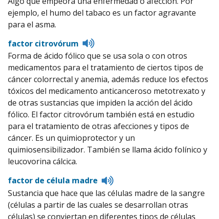
Algo que empeora una enfermedad o afección. Por
pronunciation
ejemplo, el humo del tabaco es un factor agravante
para el asma.
Listen
factor citrovórum
to
Forma de ácido fólico que se usa sola o con otros
pronunciation
medicamentos para el tratamiento de ciertos tipos de
cáncer colorrectal y anemia, además reduce los efectos
tóxicos del medicamento anticanceroso metotrexato y
de otras sustancias que impiden la acción del ácido
fólico. El factor citrovórum también está en estudio
para el tratamiento de otras afecciones y tipos de
cáncer. Es un quimioprotector y un
quimiosensibilizador. También se llama ácido folínico y
leucovorina cálcica.
Listen
factor de célula madre
to
Sustancia que hace que las células madre de la sangre
pronunciation
(células a partir de las cuales se desarrollan otras
células) se conviertan en diferentes tipos de células