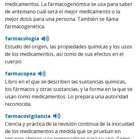
medicamentos. La farmacogenómica se usa para saber
de antemano cuál será el mejor medicamento o la
mejor dosis para una persona. También se llama
farmacogenética.
Listen
farmacología
to
Estudio del origen, las propiedades químicas y los usos
pronunciation
de los medicamentos, así como de sus efectos en el
cuerpo.
Listen
farmacopea
to
Libro en el que se describen las sustancias químicas,
pronunciation
los fármacos y otras sustancias, y la forma en la que se
usan como medicamentos. Lo prepara una autoridad
reconocida.
Listen
farmacovigilancia
to
Ciencia y práctica de la revisión continua de la inocuidad
pronunciation
de los medicamentos a medida que se prueban en
ensayos clínicos y se comercializan para su uso. Como