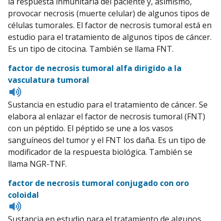
la respuesta inmunitaria del paciente y, asimismo,
provocar necrosis (muerte celular) de algunos tipos de
células tumorales. El factor de necrosis tumoral está en
estudio para el tratamiento de algunos tipos de cáncer.
Es un tipo de citocina. También se llama FNT.
factor de necrosis tumoral alfa dirigido a la
vasculatura tumoral
Listen
to
Sustancia en estudio para el tratamiento de cáncer. Se
pronunciation
elabora al enlazar el factor de necrosis tumoral (FNT)
con un péptido. El péptido se une a los vasos
sanguíneos del tumor y el FNT los daña. Es un tipo de
modificador de la respuesta biológica. También se
llama NGR-TNF.
factor de necrosis tumoral conjugado con oro
coloidal
Listen
to
Sustancia en estudio para el tratamiento de algunos