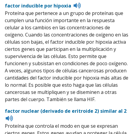
Listen
factor inducible por hipoxia
to
Proteína que pertenece a un grupo de proteínas que
pronunciation
cumplen una función importante en la respuesta
celular a los cambios en las concentraciones de
oxígeno. Cuando las concentraciones de oxígeno en las
células son bajas, el factor inducible por hipoxia activa
ciertos genes que participan en la multiplicación y
supervivencia de las células. Esto permite que
funcionen y subsistan en condiciones de poco oxígeno.
A veces, algunos tipos de células cancerosas producen
cantidades del factor inducible por hipoxia más altas de
lo normal. Es posible que esto haga que las células
cancerosas se multipliquen y se diseminen a otras
partes del cuerpo. También se llama HIF.
factor nuclear (derivado de eritroide 2) similar al 2
Listen
to
Proteína que controla el modo en que se expresan
pronunciation
ciertos genes. Estos genes ayudan a proteger la célula