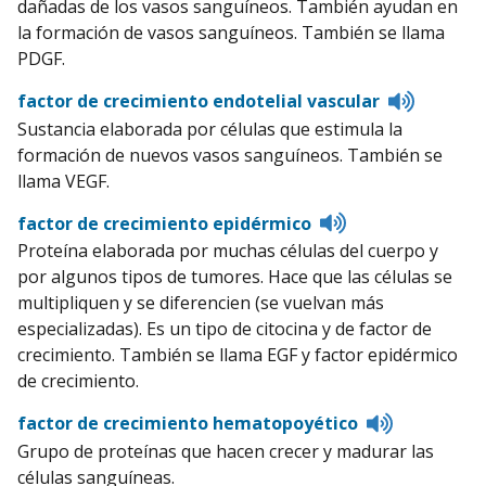
dañadas de los vasos sanguíneos. También ayudan en
la formación de vasos sanguíneos. También se llama
PDGF.
Listen
factor de crecimiento endotelial vascular
to
Sustancia elaborada por células que estimula la
pronunci
formación de nuevos vasos sanguíneos. También se
llama VEGF.
Listen
factor de crecimiento epidérmico
to
Proteína elaborada por muchas células del cuerpo y
pronunciation
por algunos tipos de tumores. Hace que las células se
multipliquen y se diferencien (se vuelvan más
especializadas). Es un tipo de citocina y de factor de
crecimiento. También se llama EGF y factor epidérmico
de crecimiento.
Listen
factor de crecimiento hematopoyético
to
Grupo de proteínas que hacen crecer y madurar las
pronunciat
células sanguíneas.