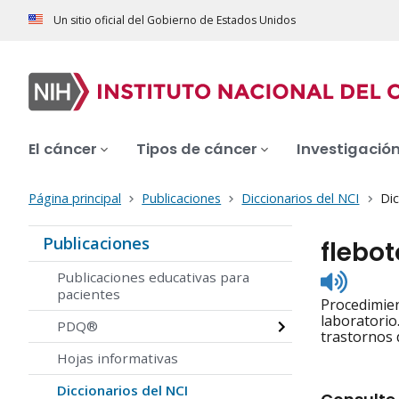
Un sitio oficial del Gobierno de Estados Unidos
El cáncer
Tipos de cáncer
Investigació
Página principal
Publicaciones
Diccionarios del NCI
Dic
Publicaciones
flebo
Listen
Publicaciones educativas para
to
pacientes
Procedimien
pronunc
laboratorio
PDQ®
trastornos 
Hojas informativas
Diccionarios del NCI