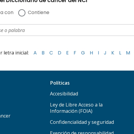
el Diccionario de cáncer del NCI
a con
Contiene
letra inicial:
A
B
C
D
E
F
G
H
I
J
K
L
M
Políticas
Accesibilidad
Ley de Libre Acceso a la
Información (FOIA)
áncer
Confidencialidad y seguridad
Exención de responsabilidad