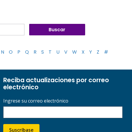
N
O
P
Q
R
S
T
U
V
W
X
Y
Z
#
Reciba actualizaciones por correo
electrónico
Ingrese su correo electrónico
Suscríbase