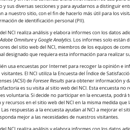
io y sus diversas secciones y para ayudarnos a distinguir ent
 a nuestro sitio, con el fin de hacerlo más útil para los vis
mación de identificación personal (PII).
 del NCI realiza análisis y elabora informes con los datos ad
Adobe Omniture
y
Google Analytics
. Los informes solo están d
ores del sitio web del NCI, miembros de los equipos de comu
al designado que requiera esta información para realizar s
ién usa encuestas por Internet para recoger la opinión e i
 visitantes. El NCI utiliza la Encuesta del Índice de Satisfac
enses (ACSI) de
Foresee Results
para obtener información y d
sfactoria es su visita al sitio web del NCI. Esta encuesta no 
 es voluntaria. Si decide no participar en la encuesta, podrá
 y recursos en el sitio web del NCI en la misma medida que 
 Las respuestas a la encuesta ayudan al NCI a mejorar el siti
sponda mejor a las necesidades de nuestros visitantes.
del NCI realiza análisis y elabora informes con los datos adi