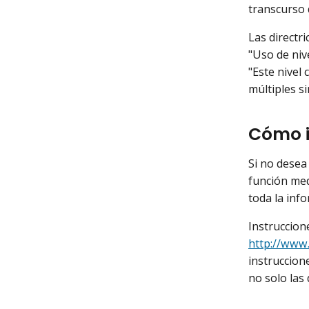
transcurso 
Las directr
"Uso de nive
"Este nivel
múltiples si
Cómo i
Si no desea
función med
toda la inf
Instruccion
http://www.
instruccione
no solo las 