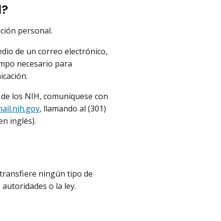
l?
ación personal.
dio de un correo electrónico,
iempo necesario para
icación.
ad de los NIH, comuníquese con
ail.nih.gov
, llamando al (301)
en inglés).
 transfiere ningún tipo de
autoridades o la ley.