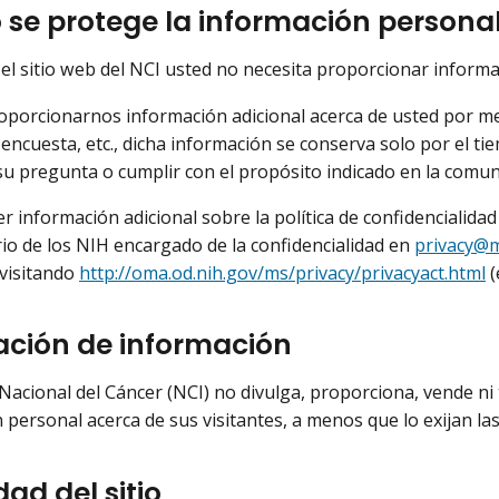
se protege la información persona
r el sitio web del NCI usted no necesita proporcionar inform
roporcionarnos información adicional acerca de usted por me
 encuesta, etc., dicha información se conserva solo por el t
u pregunta o cumplir con el propósito indicado en la comun
r información adicional sobre la política de confidencialid
rio de los NIH encargado de la confidencialidad en
privacy@m
visitando
http://oma.od.nih.gov/ms/privacy/privacyact.html
(
ación de información
o Nacional del Cáncer (NCI) no divulga, proporciona, vende ni
 personal acerca de sus visitantes, a menos que lo exijan las 
ad del sitio