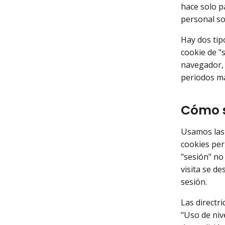
hace solo p
personal so
Hay dos tipo
cookie de "
navegador, 
periodos má
Cómo s
Usamos las 
cookies per
"sesión" no
visita se d
sesión.
Las directr
"Uso de niv