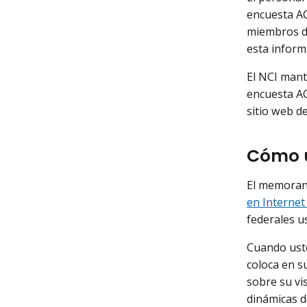
encuesta AC
miembros de
esta inform
El NCI mant
encuesta AC
sitio web de
Cómo u
El memorand
en Internet
federales u
Cuando uste
coloca en s
sobre su vis
dinámicas d