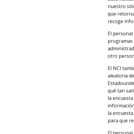
nuestro sit
que retornan
recoge infor
El personal
programas
administrad
otro person
El NCI tamb
aleatoria de
Estadounid
qué tan sati
la encuesta
información
la encuesta.
para que re
El personal 