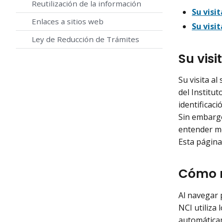
Reutilización de la información
Su visit
Enlaces a sitios web
Su visi
Ley de Reducción de Trámites
Su visi
Su visita al
del Institu
identificac
Sin embargo
entender mej
Esta página
Cómo r
Al navegar 
NCI utiliza
automáticam