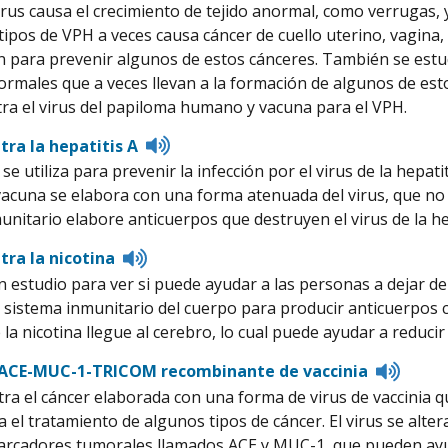
irus causa el crecimiento de tejido anormal, como verrugas, 
 tipos de VPH a veces causa cáncer de cuello uterino, vagina,
 para prevenir algunos de estos cánceres. También se estud
ormales que a veces llevan a la formación de algunos de est
ra el virus del papiloma humano y vacuna para el VPH.
Listen
tra la hepatitis A
to
se utiliza para prevenir la infección por el virus de la hepa
pronunciation
vacuna se elabora con una forma atenuada del virus, que no
unitario elabore anticuerpos que destruyen el virus de la hep
Listen
tra la nicotina
to
n estudio para ver si puede ayudar a las personas a dejar d
pronunciation
l sistema inmunitario del cuerpo para producir anticuerpos 
la nicotina llegue al cerebro, lo cual puede ayudar a reducir
Listen
 ACE-MUC-1-TRICOM recombinante de vaccinia
to
ra el cáncer elaborada con una forma de virus de vaccinia
pronu
a el tratamiento de algunos tipos de cáncer. El virus se alt
rcadores tumorales llamados ACE y MUC-1, que pueden ayudar