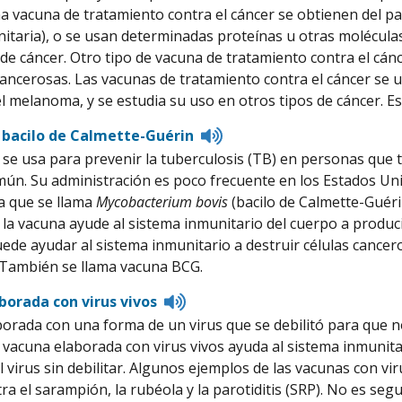
pronunciation
a vacuna de tratamiento contra el cáncer se obtienen del pac
nitaria), o se usan determinadas proteínas u otras molécula
de cáncer. Otro tipo de vacuna de tratamiento contra el cánc
 cancerosas. Las vacunas de tratamiento contra el cáncer se u
el melanoma, y se estudia su uso en otros tipos de cáncer. 
Listen
 bacilo de Calmette-Guérin
to
se usa para prevenir la tuberculosis (TB) en personas que 
pronunciation
mún. Su administración es poco frecuente en los Estados Uni
a que se llama
Mycobacterium bovis
(bacilo de Calmette-Guérin
 la vacuna ayude al sistema inmunitario del cuerpo a produci
de ayudar al sistema inmunitario a destruir células cancero
También se llama vacuna BCG.
Listen
borada con virus vivos
to
orada con una forma de un virus que se debilitó para que
pronunciation
 vacuna elaborada con virus vivos ayuda al sistema inmunita
 virus sin debilitar. Algunos ejemplos de las vacunas con viru
ra el sarampión, la rubéola y la parotiditis (SRP). No es 