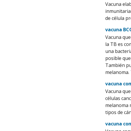
Vacuna elab
inmunitaria
de célula p
vacuna BC
Vacuna que 
la TB es co
una bacteri
posible que
También pue
melanoma. T
vacuna com
Vacuna que 
células canc
melanoma me
tipos de cá
vacuna co