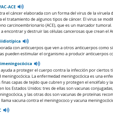
Listen
VAC-ACE
to
ra el cáncer elaborada con un forma del virus de la viruela 
pronunciation
a el tratamiento de algunos tipos de cáncer. El virus se modi
eno carcinoembrionario (ACE), que es un marcador tumoral
 a encontrar y destruir las células cancerosas que crean el A
Listen
iidiotípica
to
orada con anticuerpos que ven a otros anticuerpos como si 
pronunciation
icas pueden estimular el organismo a producir anticuerpos co
Listen
timeningocócica
to
ayuda a proteger el cuerpo contra la infección por ciertos t
pronunciation
meningocócica. La enfermedad meningocócica es una enferm
s finas capas de tejido que cubren y protegen el encéfalo y 
n los Estados Unidos: tres de ellas son vacunas conjugadas,
ningocócica, y las otras dos son vacunas de proteínas reco
llama vacuna contra el meningococo y vacuna meningocócic
Listen
C