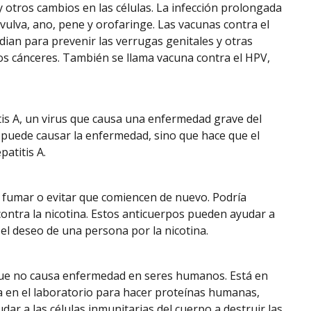
y otros cambios en las células. La infección prolongada
 vulva, ano, pene y orofaringe. Las vacunas contra el
ian para prevenir las verrugas genitales y otras
os cánceres. También se llama vacuna contra el HPV,
titis A, un virus que causa una enfermedad grave del
 puede causar la enfermedad, sino que hace que el
atitis A.
e fumar o evitar que comiencen de nuevo. Podría
contra la nicotina. Estos anticuerpos pueden ayudar a
 el deseo de una persona por la nicotina.
 que no causa enfermedad en seres humanos. Está en
nciation
era en el laboratorio para hacer proteínas humanas,
 a las células inmunitarias del cuerpo a destruir las