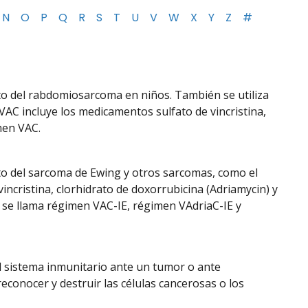
N
O
P
Q
R
S
T
U
V
W
X
Y
Z
#
o del rabdomiosarcoma en niños. También se utiliza
 VAC incluye los medicamentos sulfato de vincristina,
men VAC.
o del sarcoma de Ewing y otros sarcomas, como el
cristina, clorhidrato de doxorrubicina (Adriamycin) y
 se llama régimen VAC-IE, régimen VAdriaC-IE y
l sistema inmunitario ante un tumor o ante
econocer y destruir las células cancerosas o los