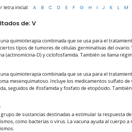
letra inicial:
A
B
C
D
E
F
G
H
I
J
K
L
M
ltados de: V
na quimioterapia combinada que se usa para el tratamient
 ciertos tipos de tumores de células germinativas del ovario.
na (actinomicina-D) y ciclofosfamida. También se llama régi
Listen
to
na quimioterapia combinada que se usa para el tratamient
pronunciation
ma mesenquimatoso. Incluye los medicamentos sulfato de vin
ida, seguidos de ifosfamida y fosfato de etopósido. También
Listen
to
 grupo de sustancias destinadas a estimular la respuesta de
pronunciation
smos, como bacterias o virus. La vacuna ayuda al cuerpo a r
ismos.