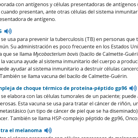
to
orada con antígenos y células presentadoras de antígenos (
pronunciation
 cuando presentan, ante otras células del sistema inmunitar
resentadora de antígeno.
Listen
G
to
se usa para prevenir la tuberculosis (TB) en personas que 
pronunciation
mún. Su administración es poco frecuente en los Estados Uni
a que se llama
Mycobacterium bovis
(bacilo de Calmette-Guérin
 la vacuna ayude al sistema inmunitario del cuerpo a produci
de ayudar al sistema inmunitario a destruir células cancero
ambién se llama vacuna del bacilo de Calmette-Guérin.
pleja de choque térmico de proteína-péptido gp96
se elabora con las células tumorales de un paciente; puede 
erosas. Esta vacuna se usa para tratar el cáncer de riñón, un
tastásico (un tipo de cáncer de piel que se ha diseminado)
ncer. También se llama HSP-complejo péptido de gp96, Onco
Listen
ntra el melanoma
to