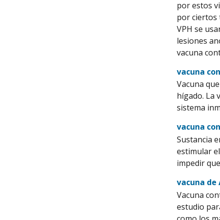
por estos v
por ciertos
VPH se usan
lesiones an
vacuna cont
vacuna con
Vacuna que 
hígado. La 
sistema inm
vacuna con
Sustancia e
estimular e
impedir que 
vacuna de
Vacuna cont
estudio par
como los ma