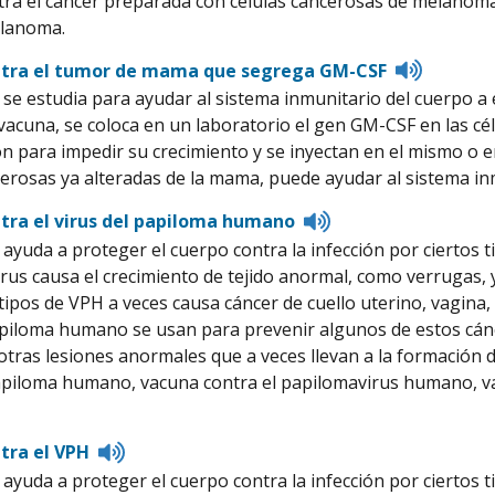
ra el cáncer preparada con células cancerosas de melanoma 
pronunciation
elanoma.
Listen
ntra el tumor de mama que segrega GM-CSF
to
se estudia para ayudar al sistema inmunitario del cuerpo a 
pronunci
 vacuna, se coloca en un laboratorio el gen GM-CSF en las cé
ón para impedir su crecimiento y se inyectan en el mismo o 
cerosas ya alteradas de la mama, puede ayudar al sistema inm
Listen
tra el virus del papiloma humano
to
ayuda a proteger el cuerpo contra la infección por ciertos t
pronunciation
irus causa el crecimiento de tejido anormal, como verrugas, 
 tipos de VPH a veces causa cáncer de cuello uterino, vagina,
apiloma humano se usan para prevenir algunos de estos cán
 otras lesiones anormales que a veces llevan a la formación
apiloma humano, vacuna contra el papilomavirus humano, va
Listen
tra el VPH
to
ayuda a proteger el cuerpo contra la infección por ciertos t
pronunciation