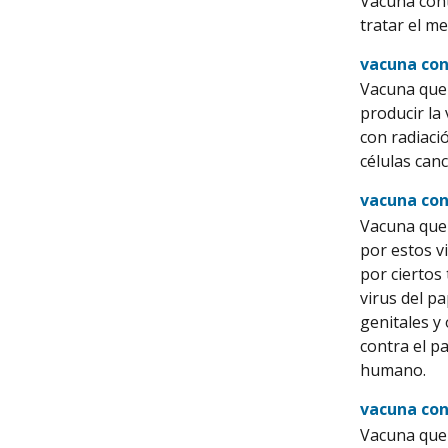
Vacuna cont
tratar el m
vacuna co
Vacuna que 
producir la
con radiaci
células can
vacuna con
Vacuna que 
por estos v
por ciertos
virus del p
genitales y
contra el p
humano.
vacuna con
Vacuna que 