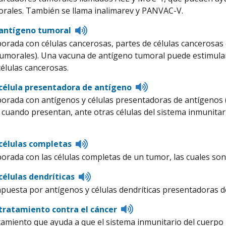
orales. También se llama inalimarev y PANVAC-V.
Listen
 antígeno tumoral
to
orada con células cancerosas, partes de células cancerosas
pronunciation
 tumorales). Una vacuna de antígeno tumoral puede estimula
células cancerosas.
Listen
célula presentadora de antígeno
to
orada con antígenos y células presentadoras de antígenos (
pronunciation
 cuando presentan, ante otras células del sistema inmunitar
Listen
células completas
to
orada con las células completas de un tumor, las cuales son 
pronunciation
Listen
células dendríticas
to
uesta por antígenos y células dendríticas presentadoras d
pronunciation
Listen
tratamiento contra el cáncer
to
tamiento que ayuda a que el sistema inmunitario del cuerpo 