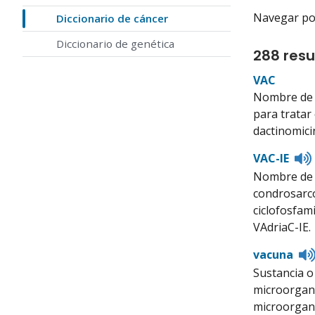
Navegar por 
Diccionario de cáncer
Diccionario de genética
288 resu
VAC
Nombre de u
para tratar
dactinomici
VAC-IE
Nombre de u
condrosarco
ciclofosfam
VAdriaC-IE.
vacuna
Sustancia o
microorgani
microorgan