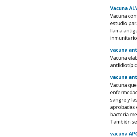
Vacuna AL
Vacuna cont
estudio par
llama antíg
inmunitario
vacuna ant
Vacuna elab
antiidiotíp
vacuna an
Vacuna que 
enfermedad 
sangre y la
aprobadas e
bacteria me
También se 
vacuna AP