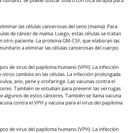
humano. Se puede utilizar sola o con otra terapia para
eliminar las células cancerosas del seno (mama). Para
ation
lulas de cáncer de mama. Luego, estas células se tratan
en otro paciente. La proteína GM-CSF, que elaboran las
unitario a eliminar las células cancerosas del cuerpo.
ipos de virus del papiloma humano (VPH). La infección
y otros cambios en las células. La infección prolongada
 vulva, ano, pene y orofaringe. Las vacunas contra el
ceres. También se estudian para prevenir las verrugas
 de algunos de estos cánceres. También se llama vacuna
cuna contra el VPH y vacuna para el virus del papiloma
ipos de virus del papiloma humano (VPH). La infección