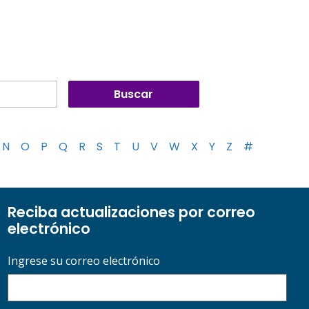
N
O
P
Q
R
S
T
U
V
W
X
Y
Z
#
Reciba actualizaciones por correo
electrónico
Ingrese su correo electrónico