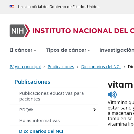
Un sitio oficial del Gobierno de Estados Unidos
El cáncer
Tipos de cáncer
Investigació
Página principal
Publicaciones
Diccionarios del NCI
Dic
Publicaciones
vitam
Listen
Publicaciones educativas para
to
pacientes
Vitamina qu
pronunc
estar sano 
PDQ®
almacenan e
también se 
Hojas informativas
vitamina lip
Diccionarios del NCI