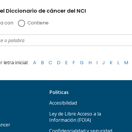
el Diccionario de cáncer del NCI
a con
Contiene
letra inicial:
A
B
C
D
E
F
G
H
I
J
K
L
M
Políticas
Accesibilidad
Ley de Libre Acceso a la
Información (FOIA)
áncer
Confidencialidad y seguridad