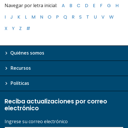
Navegar por letra inicial:
A
B
C
D
E
F
G
H
I
J
K
L
M
N
O
P
Q
R
S
T
U
V
W
X
Y
Z
#
Quiénes somos
Recursos
Políticas
Reciba actualizaciones por correo
electrónico
Ingrese su correo electrónico