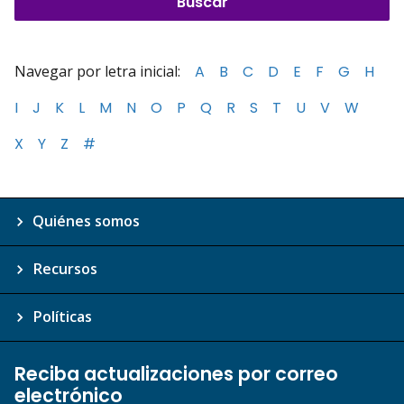
Navegar por letra inicial:
A
B
C
D
E
F
G
H
I
J
K
L
M
N
O
P
Q
R
S
T
U
V
W
X
Y
Z
#
Quiénes somos
Recursos
Políticas
Reciba actualizaciones por correo
electrónico