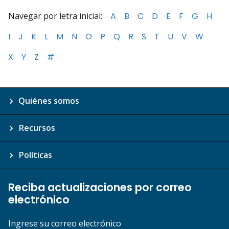
Navegar por letra inicial:
A
B
C
D
E
F
G
H
I
J
K
L
M
N
O
P
Q
R
S
T
U
V
W
X
Y
Z
#
Quiénes somos
Recursos
Políticas
Reciba actualizaciones por correo
electrónico
Ingrese su correo electrónico