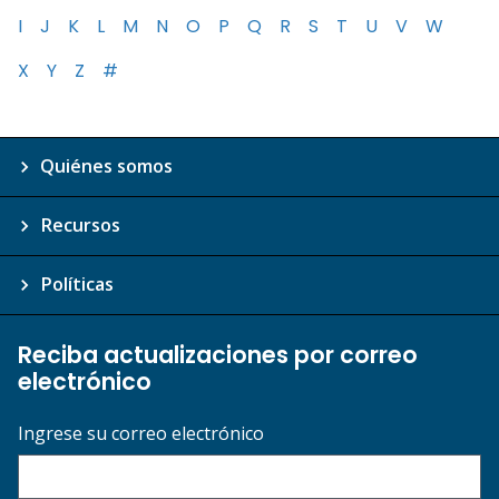
I
J
K
L
M
N
O
P
Q
R
S
T
U
V
W
X
Y
Z
#
Quiénes somos
Recursos
Políticas
Reciba actualizaciones por correo
electrónico
Ingrese su correo electrónico