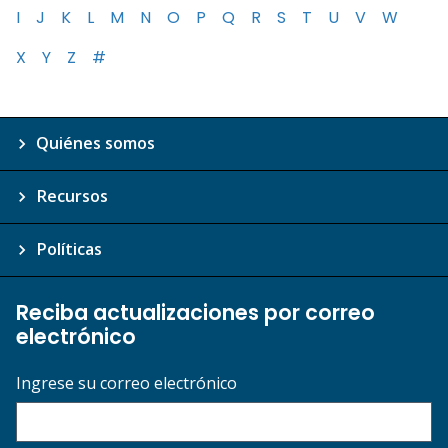
I
J
K
L
M
N
O
P
Q
R
S
T
U
V
W
X
Y
Z
#
Quiénes somos
Recursos
Políticas
Reciba actualizaciones por correo
electrónico
Ingrese su correo electrónico