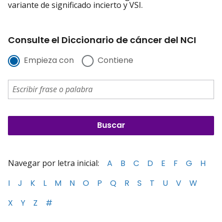
variante de significado incierto y VSI.
Consulte el Diccionario de cáncer del NCI
Empieza con
Contiene
Navegar por letra inicial:
A
B
C
D
E
F
G
H
I
J
K
L
M
N
O
P
Q
R
S
T
U
V
W
X
Y
Z
#