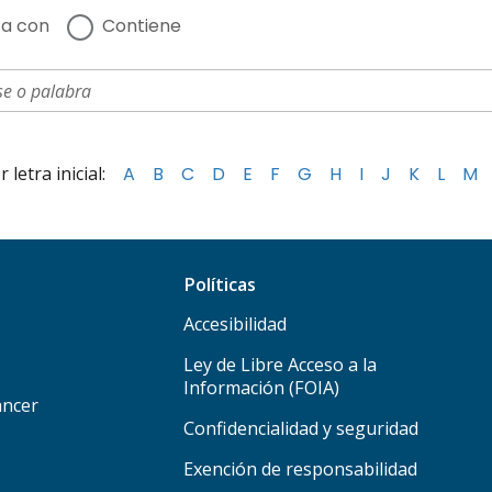
a con
Contiene
letra inicial:
A
B
C
D
E
F
G
H
I
J
K
L
M
Políticas
Accesibilidad
Ley de Libre Acceso a la
Información (FOIA)
áncer
Confidencialidad y seguridad
Exención de responsabilidad