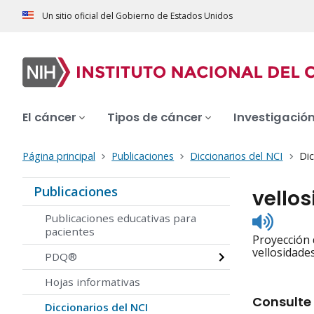
Un sitio oficial del Gobierno de Estados Unidos
El cáncer
Tipos de cáncer
Investigació
Página principal
Publicaciones
Diccionarios del NCI
Dic
Publicaciones
vello
Listen
Publicaciones educativas para
to
pacientes
Proyección 
pronunc
vellosidades
PDQ®
Hojas informativas
Consulte 
Diccionarios del NCI