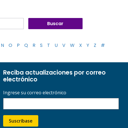
N
O
P
Q
R
S
T
U
V
W
X
Y
Z
#
Reciba actualizaciones por correo
electrónico
Ingrese su correo electrónico
Suscríbase