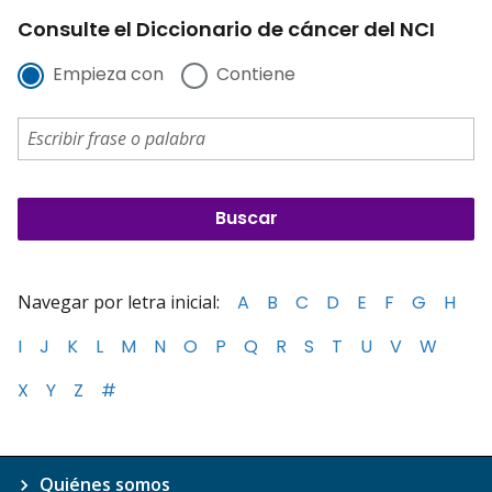
Consulte el Diccionario de cáncer del NCI
Empieza con
Contiene
Navegar por letra inicial:
A
B
C
D
E
F
G
H
I
J
K
L
M
N
O
P
Q
R
S
T
U
V
W
X
Y
Z
#
Quiénes somos