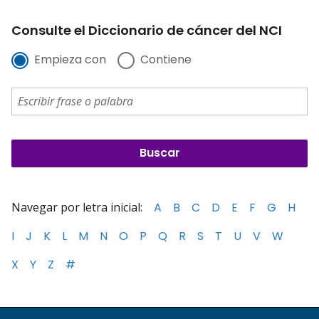
Consulte el Diccionario de cáncer del NCI
Empieza con
Contiene
Navegar por letra inicial:
A
B
C
D
E
F
G
H
I
J
K
L
M
N
O
P
Q
R
S
T
U
V
W
X
Y
Z
#