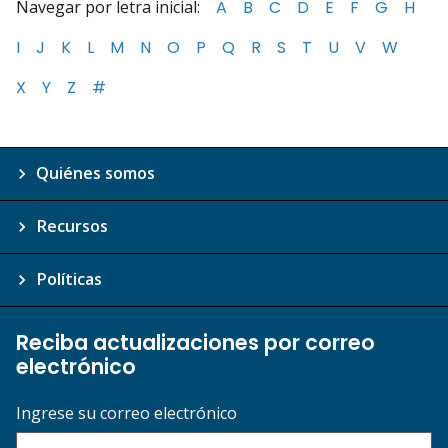
Navegar por letra inicial:
A
B
C
D
E
F
G
H
I
J
K
L
M
N
O
P
Q
R
S
T
U
V
W
X
Y
Z
#
Quiénes somos
Recursos
Políticas
Reciba actualizaciones por correo
electrónico
Ingrese su correo electrónico