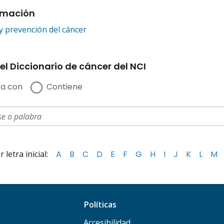
rmación
y prevención del cáncer
el Diccionario de cáncer del NCI
a con
Contiene
letra inicial:
A
B
C
D
E
F
G
H
I
J
K
L
M
Políticas
Accesibilidad