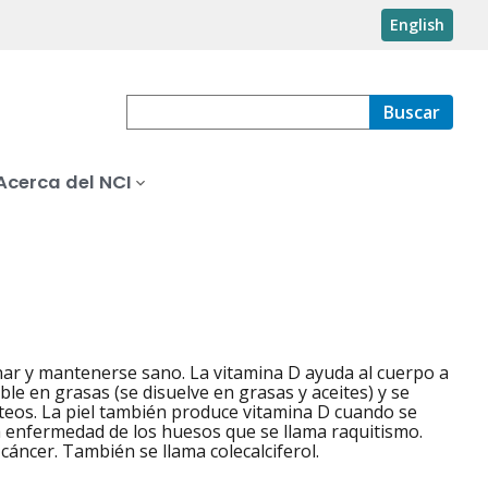
English
Buscar
Acerca del NCI
nar y mantenerse sano. La vitamina D ayuda al cuerpo a
luble en grasas (se disuelve en grasas y aceites) y se
cteos. La piel también produce vitamina D cuando se
na enfermedad de los huesos que se llama raquitismo.
cáncer. También se llama colecalciferol.