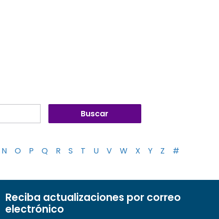
N
O
P
Q
R
S
T
U
V
W
X
Y
Z
#
Reciba actualizaciones por correo
electrónico