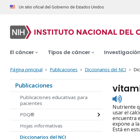
Un sitio oficial del Gobierno de Estados Unidos
El cáncer
Tipos de cáncer
Investigació
Página principal
Publicaciones
Diccionarios del NCI
Dic
Publicaciones
vitam
Listen
Publicaciones educativas para
to
pacientes
Nutriente q
pronunc
usar el calc
PDQ®
encuentra e
expone a la
Hojas informativas
Está en est
Diccionarios del NCI