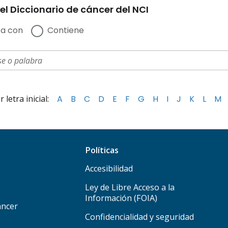
el Diccionario de cáncer del NCI
a con
Contiene
letra inicial:
A
B
C
D
E
F
G
H
I
J
K
L
M
Políticas
Accesibilidad
Ley de Libre Acceso a la
Información (FOIA)
áncer
Confidencialidad y seguridad