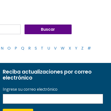
N
O
P
Q
R
S
T
U
V
W
X
Y
Z
#
Reciba actualizaciones por correo
electrónico
Ingrese su correo electrónico