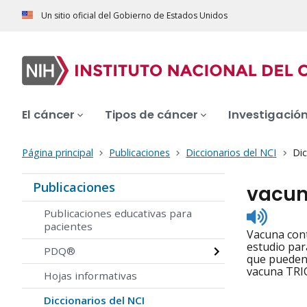
Un sitio oficial del Gobierno de Estados Unidos
El cáncer
Tipos de cáncer
Investigació
Página principal
Publicaciones
Diccionarios del NCI
Dic
Publicaciones
vacun
Listen
Publicaciones educativas para
to
pacientes
Vacuna cont
pronunc
estudio par
PDQ®
que pueden 
vacuna TRI
Hojas informativas
Diccionarios del NCI