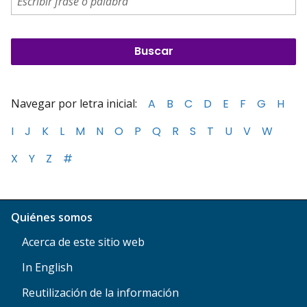
Navegar por letra inicial:
A
B
C
D
E
F
G
H
I
J
K
L
M
N
O
P
Q
R
S
T
U
V
W
X
Y
Z
#
Quiénes somos
Acerca de este sitio web
In English
Reutilización de la información