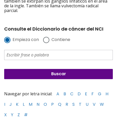
también se extirpan los ganglios linfáticos en el área
de la ingle. También se llama vulvectomía radical
parcial.
Consulte el Diccionario de cáncer del NCI
Empieza con
Contiene
Navegar por letra inicial:
A
B
C
D
E
F
G
H
I
J
K
L
M
N
O
P
Q
R
S
T
U
V
W
X
Y
Z
#