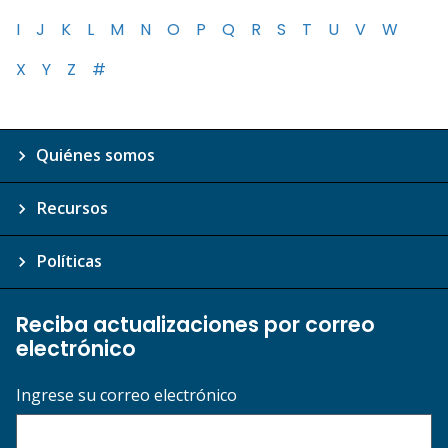
I
J
K
L
M
N
O
P
Q
R
S
T
U
V
W
X
Y
Z
#
Quiénes somos
Recursos
Políticas
Reciba actualizaciones por correo
electrónico
Ingrese su correo electrónico