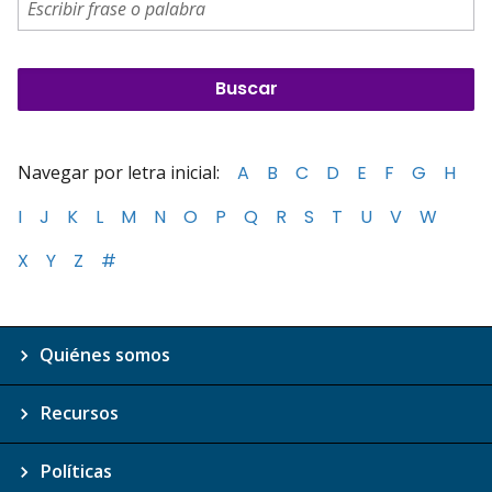
Navegar por letra inicial:
A
B
C
D
E
F
G
H
I
J
K
L
M
N
O
P
Q
R
S
T
U
V
W
X
Y
Z
#
Quiénes somos
Recursos
Políticas