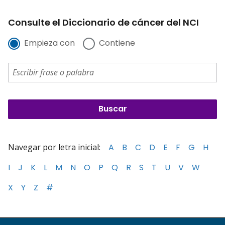
Consulte el Diccionario de cáncer del NCI
Empieza con
Contiene
Navegar por letra inicial:
A
B
C
D
E
F
G
H
I
J
K
L
M
N
O
P
Q
R
S
T
U
V
W
X
Y
Z
#