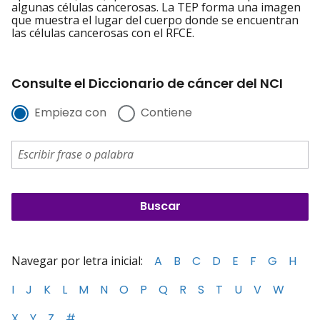
algunas células cancerosas. La TEP forma una imagen
que muestra el lugar del cuerpo donde se encuentran
las células cancerosas con el RFCE.
Consulte el Diccionario de cáncer del NCI
Empieza con
Contiene
Navegar por letra inicial:
A
B
C
D
E
F
G
H
I
J
K
L
M
N
O
P
Q
R
S
T
U
V
W
X
Y
Z
#