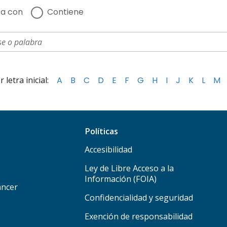
a con
Contiene
letra inicial:
A
B
C
D
E
F
G
H
I
J
K
L
M
Políticas
Accesibilidad
Ley de Libre Acceso a la
Información (FOIA)
áncer
Confidencialidad y seguridad
Exención de responsabilidad