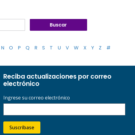
N
O
P
Q
R
S
T
U
V
W
X
Y
Z
#
Reciba actualizaciones por correo
electrónico
Ingrese su correo electrónico
Suscríbase