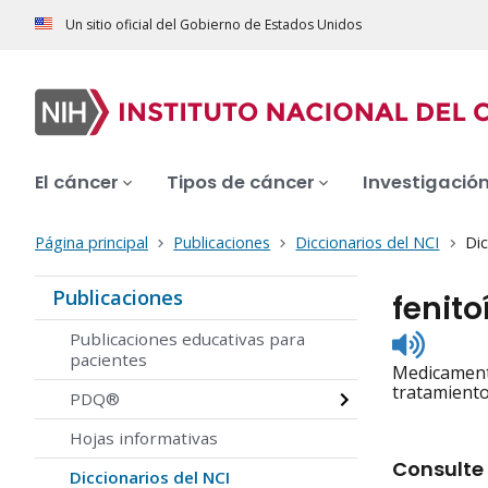
Un sitio oficial del Gobierno de Estados Unidos
El cáncer
Tipos de cáncer
Investigació
Página principal
Publicaciones
Diccionarios del NCI
Dic
Publicaciones
fenito
Listen
Publicaciones educativas para
to
pacientes
Medicamento
pronunc
tratamiento
PDQ®
Hojas informativas
Consulte 
Diccionarios del NCI