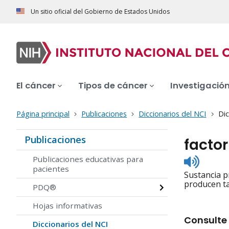
Un sitio oficial del Gobierno de Estados Unidos
El cáncer
Tipos de cáncer
Investigació
Página principal
Publicaciones
Diccionarios del NCI
Dic
Publicaciones
facto
Listen
Publicaciones educativas para
to
pacientes
Sustancia p
pronunc
producen ta
PDQ®
Hojas informativas
Consulte 
Diccionarios del NCI