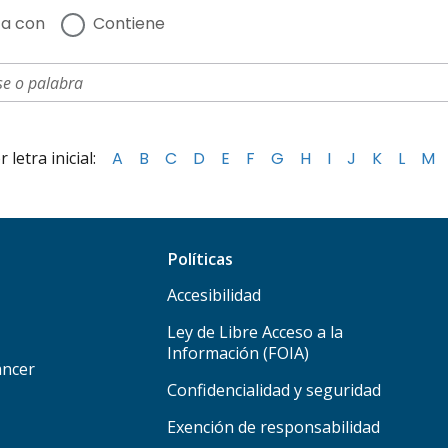
a con
Contiene
letra inicial:
A
B
C
D
E
F
G
H
I
J
K
L
M
Políticas
Accesibilidad
Ley de Libre Acceso a la
Información (FOIA)
áncer
Confidencialidad y seguridad
Exención de responsabilidad