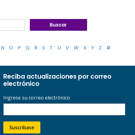
N
O
P
Q
R
S
T
U
V
W
X
Y
Z
#
Reciba actualizaciones por correo
electrónico
Ingrese su correo electrónico
Suscríbase