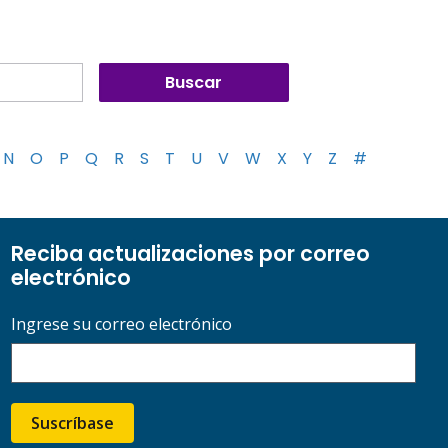
N
O
P
Q
R
S
T
U
V
W
X
Y
Z
#
Reciba actualizaciones por correo
electrónico
Ingrese su correo electrónico
Suscríbase