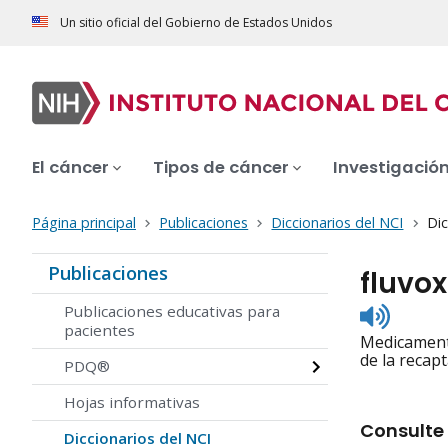
Un sitio oficial del Gobierno de Estados Unidos
El cáncer
Tipos de cáncer
Investigació
Página principal
Publicaciones
Diccionarios del NCI
Dic
Publicaciones
fluvo
Listen
Publicaciones educativas para
to
pacientes
Medicamento
pronunc
de la recap
PDQ®
Hojas informativas
Consulte 
Diccionarios del NCI