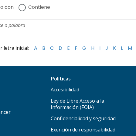
a con
Contiene
letra inicial:
A
B
C
D
E
F
G
H
I
J
K
L
M
Políticas
Accesibilidad
Ley de Libre Acceso a la
Información (FOIA)
áncer
Confidencialidad y seguridad
Exención de responsabilidad