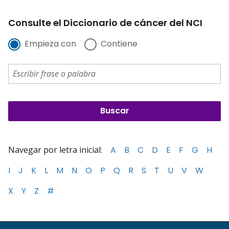
Consulte el Diccionario de cáncer del NCI
Empieza con
Contiene
Navegar por letra inicial:
A
B
C
D
E
F
G
H
I
J
K
L
M
N
O
P
Q
R
S
T
U
V
W
X
Y
Z
#