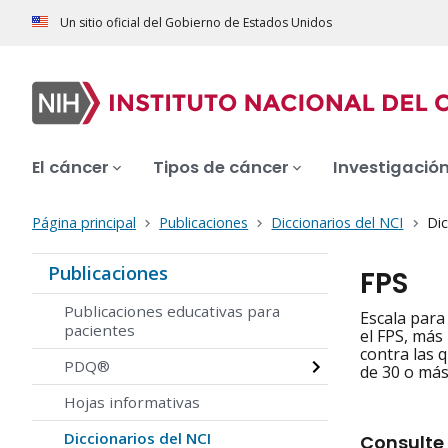
Un sitio oficial del Gobierno de Estados Unidos
El cáncer
Tipos de cáncer
Investigació
Página principal
Publicaciones
Diccionarios del NCI
Dic
Publicaciones
FPS
Publicaciones educativas para
Escala para
pacientes
el FPS, más
contra las 
PDQ®
de 30 o más
Hojas informativas
Diccionarios del NCI
Consulte 