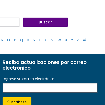
N
O
P
Q
R
S
T
U
V
W
X
Y
Z
#
Reciba actualizaciones por correo
electrónico
Ingrese su correo electrónico
Suscríbase