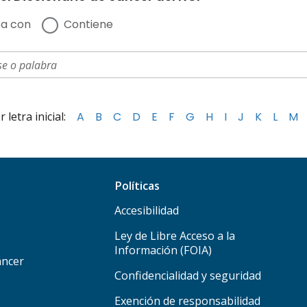
a con
Contiene
letra inicial:
A
B
C
D
E
F
G
H
I
J
K
L
M
Políticas
Accesibilidad
Ley de Libre Acceso a la
Información (FOIA)
áncer
Confidencialidad y seguridad
Exención de responsabilidad