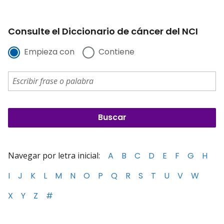
Consulte el Diccionario de cáncer del NCI
Empieza con
Contiene
Navegar por letra inicial:
A
B
C
D
E
F
G
H
I
J
K
L
M
N
O
P
Q
R
S
T
U
V
W
X
Y
Z
#