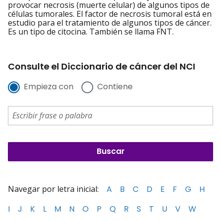
provocar necrosis (muerte celular) de algunos tipos de
células tumorales. El factor de necrosis tumoral está en
estudio para el tratamiento de algunos tipos de cáncer.
Es un tipo de citocina. También se llama FNT.
Consulte el Diccionario de cáncer del NCI
Empieza con
Contiene
Navegar por letra inicial:
A
B
C
D
E
F
G
H
I
J
K
L
M
N
O
P
Q
R
S
T
U
V
W