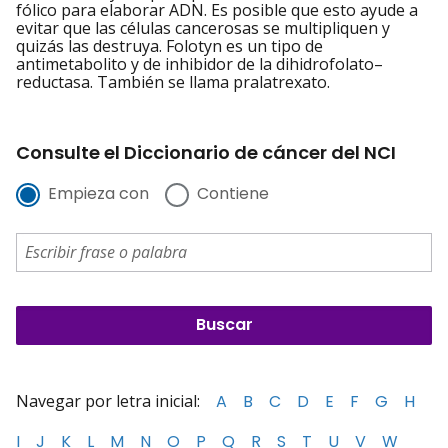
fólico para elaborar ADN. Es posible que esto ayude a
evitar que las células cancerosas se multipliquen y
quizás las destruya. Folotyn es un tipo de
antimetabolito y de inhibidor de la dihidrofolato–
reductasa. También se llama pralatrexato.
Consulte el Diccionario de cáncer del NCI
Empieza con
Contiene
Navegar por letra inicial:
A
B
C
D
E
F
G
H
I
J
K
L
M
N
O
P
Q
R
S
T
U
V
W