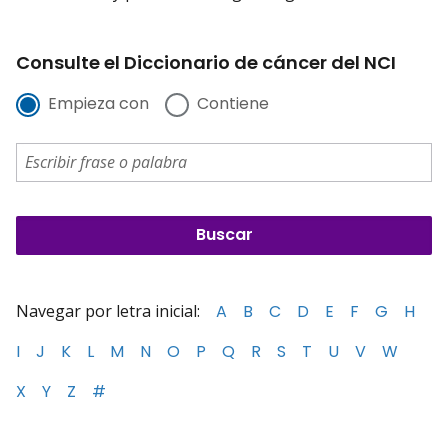
Consulte el Diccionario de cáncer del NCI
Empieza con
Contiene
Navegar por letra inicial:
A
B
C
D
E
F
G
H
I
J
K
L
M
N
O
P
Q
R
S
T
U
V
W
X
Y
Z
#