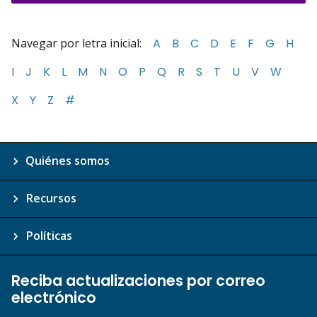
Navegar por letra inicial:
A
B
C
D
E
F
G
H
I
J
K
L
M
N
O
P
Q
R
S
T
U
V
W
X
Y
Z
#
Quiénes somos
Recursos
Políticas
Reciba actualizaciones por correo
electrónico