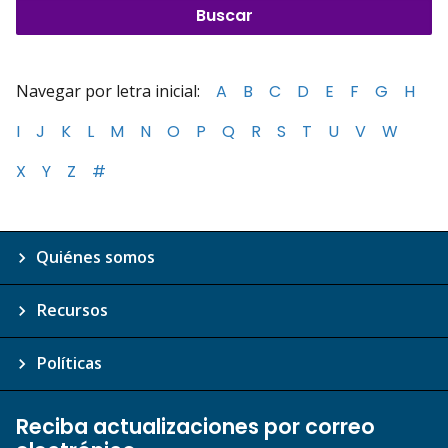
Navegar por letra inicial:
A
B
C
D
E
F
G
H
I
J
K
L
M
N
O
P
Q
R
S
T
U
V
W
X
Y
Z
#
Quiénes somos
Recursos
Políticas
Reciba actualizaciones por correo