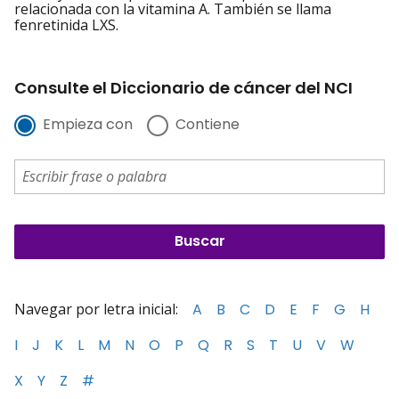
relacionada con la vitamina A. También se llama
fenretinida LXS.
Consulte el Diccionario de cáncer del NCI
Empieza con
Contiene
Navegar por letra inicial:
A
B
C
D
E
F
G
H
I
J
K
L
M
N
O
P
Q
R
S
T
U
V
W
X
Y
Z
#