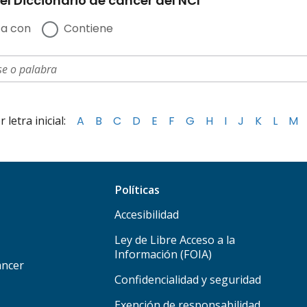
el Diccionario de cáncer del NCI
a con
Contiene
letra inicial:
A
B
C
D
E
F
G
H
I
J
K
L
M
Políticas
Accesibilidad
Ley de Libre Acceso a la
Información (FOIA)
áncer
Confidencialidad y seguridad
Exención de responsabilidad