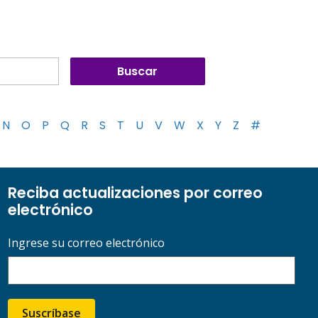
N
O
P
Q
R
S
T
U
V
W
X
Y
Z
#
Reciba actualizaciones por correo
electrónico
Ingrese su correo electrónico
Suscríbase