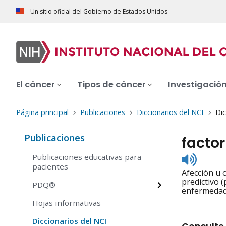
Un sitio oficial del Gobierno de Estados Unidos
El cáncer
Tipos de cáncer
Investigació
Página principal
Publicaciones
Diccionarios del NCI
Dic
Publicaciones
factor
Listen
Publicaciones educativas para
to
pacientes
Afección u 
pronunc
predictivo 
PDQ®
enfermedad
Hojas informativas
Diccionarios del NCI