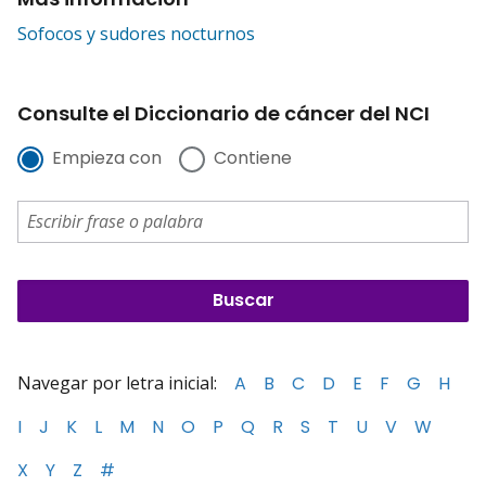
Sofocos y sudores nocturnos
Consulte el Diccionario de cáncer del NCI
Empieza con
Contiene
Navegar por letra inicial:
A
B
C
D
E
F
G
H
I
J
K
L
M
N
O
P
Q
R
S
T
U
V
W
X
Y
Z
#