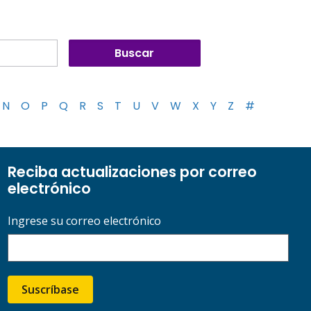
N
O
P
Q
R
S
T
U
V
W
X
Y
Z
#
Reciba actualizaciones por correo
electrónico
Ingrese su correo electrónico
Suscríbase