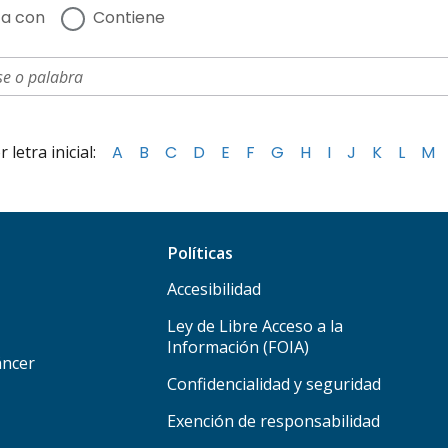
a con
Contiene
letra inicial:
A
B
C
D
E
F
G
H
I
J
K
L
M
Políticas
Accesibilidad
Ley de Libre Acceso a la
Información (FOIA)
áncer
Confidencialidad y seguridad
Exención de responsabilidad