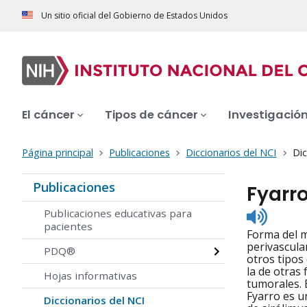
Un sitio oficial del Gobierno de Estados Unidos
El cáncer
Tipos de cáncer
Investigació
Página principal
Publicaciones
Diccionarios del NCI
Dic
Publicaciones
Fyarr
Listen
Publicaciones educativas para
to
pacientes
Forma del m
pronunc
perivascula
PDQ®
otros tipos
la de otras
Hojas informativas
tumorales. 
Fyarro es u
Diccionarios del NCI