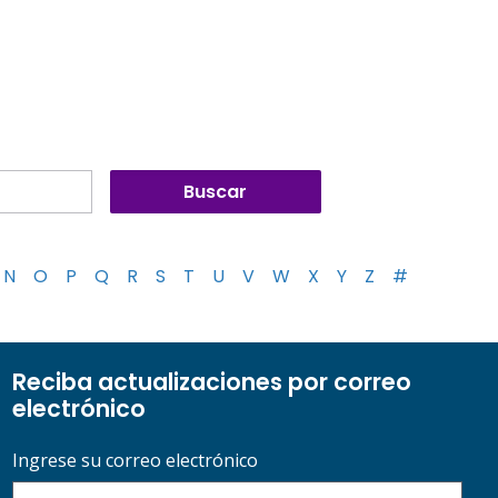
N
O
P
Q
R
S
T
U
V
W
X
Y
Z
#
Reciba actualizaciones por correo
electrónico
Ingrese su correo electrónico