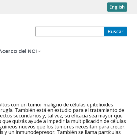
English
Buscar
Acerca del NCI
ltos con un tumor maligno de células epitelioides
irugía. También está en estudio para el tratamiento de
ctos secundarios y, tal vez, su eficacia sea mayor que
 que quizás ayude a impedir la multiplicación de células
guíneos nuevos que los tumores necesitan para crecer.
esis y un inmunodepresor. También se llama partículas