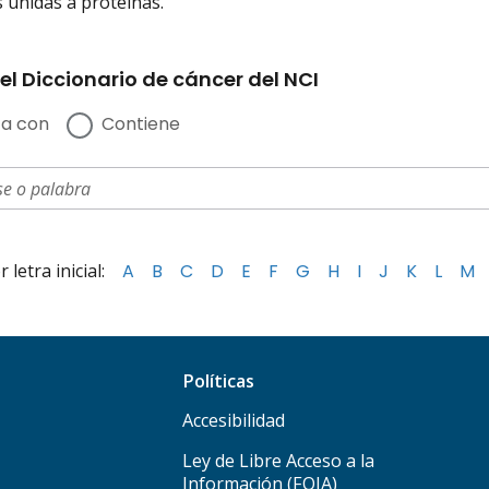
s unidas a proteínas.
el Diccionario de cáncer del NCI
a con
Contiene
letra inicial:
A
B
C
D
E
F
G
H
I
J
K
L
M
Políticas
Accesibilidad
Ley de Libre Acceso a la
Información (FOIA)