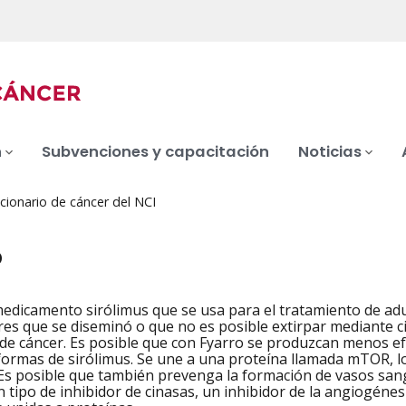
n
Subvenciones y capacitación
Noticias
cionario de cáncer del NCI
o
edicamento sirólimus que se usa para el tratamiento de adu
iation
res que se diseminó o que no es posible extirpar mediante c
 de cáncer. Es posible que con Fyarro se produzcan menos efe
 formas de sirólimus. Se une a una proteína llamada mTOR, lo
Es posible que también prevenga la formación de vasos san
n tipo de inhibidor de cinasas, un inhibidor de la angiogén