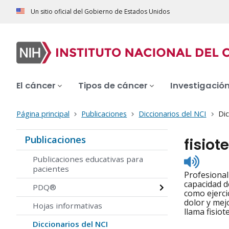
Un sitio oficial del Gobierno de Estados Unidos
El cáncer
Tipos de cáncer
Investigació
Página principal
Publicaciones
Diccionarios del NCI
Dic
Publicaciones
fisiot
Listen
Publicaciones educativas para
to
pacientes
Profesional
pronunc
capacidad d
PDQ®
como ejercic
dolor y mej
Hojas informativas
llama fisiot
Diccionarios del NCI