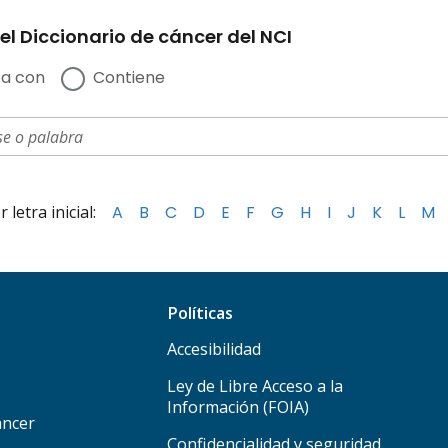
el Diccionario de cáncer del NCI
a con
Contiene
letra inicial:
A
B
C
D
E
F
G
H
I
J
K
L
M
Políticas
Accesibilidad
Ley de Libre Acceso a la
Información (FOIA)
áncer
Confidencialidad y seguridad