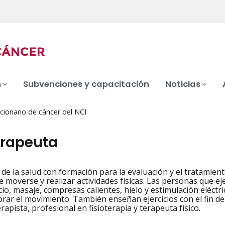
n
Subvenciones y capacitación
Noticias
cionario de cáncer del NCI
erapeuta
 de la salud con formación para la evaluación y el tratamien
iation
e moverse y realizar actividades físicas. Las personas que e
io, masaje, compresas calientes, hielo y estimulación eléctric
orar el movimiento. También enseñan ejercicios con el fin d
erapista, profesional en fisioterapia y terapeuta físico.