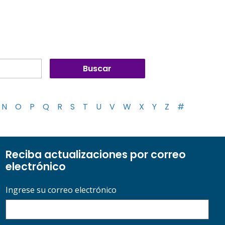
N
O
P
Q
R
S
T
U
V
W
X
Y
Z
#
Reciba actualizaciones por correo
electrónico
Ingrese su correo electrónico