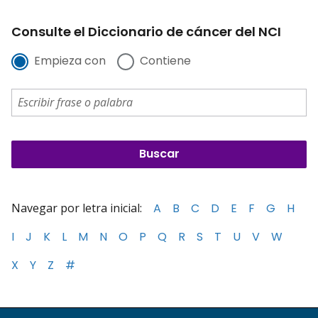
Consulte el Diccionario de cáncer del NCI
Empieza con
Contiene
Navegar por letra inicial:
A
B
C
D
E
F
G
H
I
J
K
L
M
N
O
P
Q
R
S
T
U
V
W
X
Y
Z
#