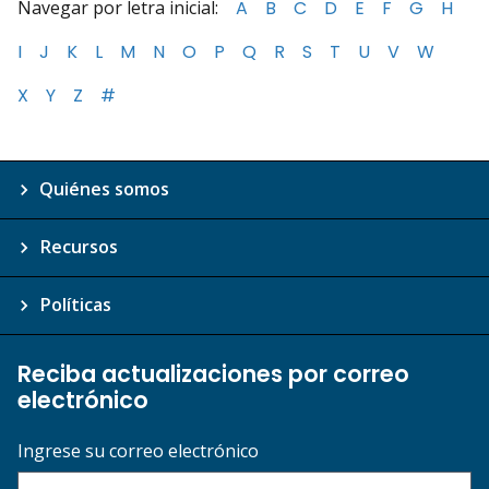
Navegar por letra inicial:
A
B
C
D
E
F
G
H
I
J
K
L
M
N
O
P
Q
R
S
T
U
V
W
X
Y
Z
#
Quiénes somos
Recursos
Políticas
Reciba actualizaciones por correo
electrónico
Ingrese su correo electrónico