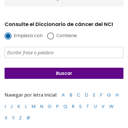
Consulte el Diccionario de cáncer del NCI
Empieza con
Contiene
Navegar por letra inicial:
A
B
C
D
E
F
G
H
I
J
K
L
M
N
O
P
Q
R
S
T
U
V
W
X
Y
Z
#